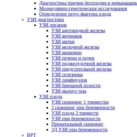
Диагностика причин бесплодия и невынашив
Молекулярно-генетические исследования
Определение резус-фактора плода
УЗИ диагностика
УЗИ органов
УЗИ щитовидной железы
УЗИ яичников
УЗИ матки
УЗИ молочной железы
УЗИ мошонки
УЗИ печени и почек
УЗИ поджелудочной железы
УЗИ предстательной железы
УЗИ селезенки
УЗИ лимфоузлов
УЗИ брюшной полости
УЗИ малого таза
УЗИ плода
УЗИ скрининг 1 триместра
2 скрининг при беременности
УЗИ плода 3 триместр
УЗИ при беременности
Пренатальный скрининг
3Д УЗИ при беременности
ВРТ