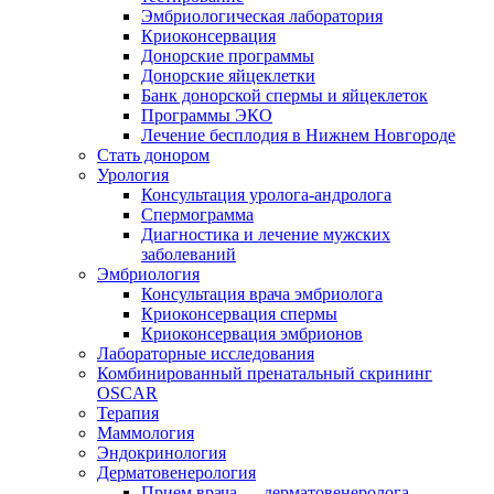
Эмбриологическая лаборатория
Криоконсервация
Донорские программы
Донорские яйцеклетки
Банк донорской спермы и яйцеклеток
Программы ЭКО
Лечение бесплодия в Нижнем Новгороде
Стать донором
Урология
Консультация уролога-андролога
Спермограмма
Диагностика и лечение мужских
заболеваний
Эмбриология
Консультация врача эмбриолога
Криоконсервация спермы
Криоконсервация эмбрионов
Лабораторные исследования
Комбинированный пренатальный скрининг
OSCAR
Терапия
Маммология
Эндокринология
Дерматовенерология
Прием врача — дерматовенеролога