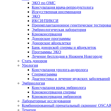
ЭКО по ОМС
Консультация врача-репродуктолога
Искусственная инсеминация
ЭКО
ИКСИ/ПИКСИ
Преимплантационное генетическое тестирова
Эмбриологическая лаборатория
Криоконсервация
Донорские программы
Донорские яйцеклетки
Банк донорской спермы и яйцеклеток
Программы ЭКО
Лечение бесплодия в Нижнем Новгороде
Стать донором
Урология
Консультация уролога-андролога
Спермограмма
Диагностика и лечение мужских заболеваний
Эмбриология
Консультация врача эмбриолога
Криоконсервация спермы
Криоконсервация эмбрионов
Лабораторные исследования
Комбинированный пренатальный скрининг OSCA
Терапия