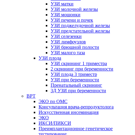
УЗИ матки
УЗИ молочной железы
УЗИ мошонки
УЗИ печени и почек
УЗИ поджелудочной железы
УЗИ предстательной железы
УЗИ селезенки
УЗИ лимфоузлов
УЗИ брюшной полости
УЗИ малого таза
УЗИ плода
УЗИ скрининг 1 триместра
2 скрининг при беременности
УЗИ плода 3 триместр
УЗИ при беременности
Пренатальный скрининг
3Д УЗИ при беременности
ВРТ
ЭКО по ОМС
Консультация врача-репродуктолога
Искусственная инсеминация
ЭКО
ИКСИ/ПИКСИ
Преимплантационное генетическое
тестирование