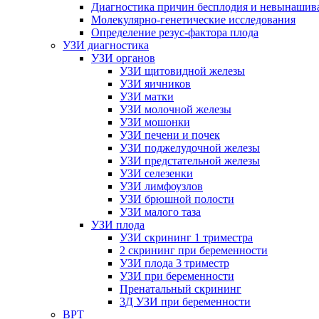
Диагностика причин бесплодия и невынашив
Молекулярно-генетические исследования
Определение резус-фактора плода
УЗИ диагностика
УЗИ органов
УЗИ щитовидной железы
УЗИ яичников
УЗИ матки
УЗИ молочной железы
УЗИ мошонки
УЗИ печени и почек
УЗИ поджелудочной железы
УЗИ предстательной железы
УЗИ селезенки
УЗИ лимфоузлов
УЗИ брюшной полости
УЗИ малого таза
УЗИ плода
УЗИ скрининг 1 триместра
2 скрининг при беременности
УЗИ плода 3 триместр
УЗИ при беременности
Пренатальный скрининг
3Д УЗИ при беременности
ВРТ