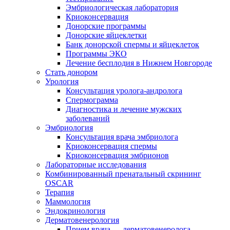
Эмбриологическая лаборатория
Криоконсервация
Донорские программы
Донорские яйцеклетки
Банк донорской спермы и яйцеклеток
Программы ЭКО
Лечение бесплодия в Нижнем Новгороде
Стать донором
Урология
Консультация уролога-андролога
Спермограмма
Диагностика и лечение мужских
заболеваний
Эмбриология
Консультация врача эмбриолога
Криоконсервация спермы
Криоконсервация эмбрионов
Лабораторные исследования
Комбинированный пренатальный скрининг
OSCAR
Терапия
Маммология
Эндокринология
Дерматовенерология
Прием врача — дерматовенеролога