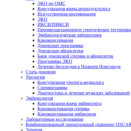
ЭКО по ОМС
Консультация врача-репродуктолога
Искусственная инсеминация
ЭКО
ИКСИ/ПИКСИ
Преимплантационное генетическое тестирова
Эмбриологическая лаборатория
Криоконсервация
Донорские программы
Донорские яйцеклетки
Банк донорской спермы и яйцеклеток
Программы ЭКО
Лечение бесплодия в Нижнем Новгороде
Стать донором
Урология
Консультация уролога-андролога
Спермограмма
Диагностика и лечение мужских заболеваний
Эмбриология
Консультация врача эмбриолога
Криоконсервация спермы
Криоконсервация эмбрионов
Лабораторные исследования
Комбинированный пренатальный скрининг OSCA
Терапия