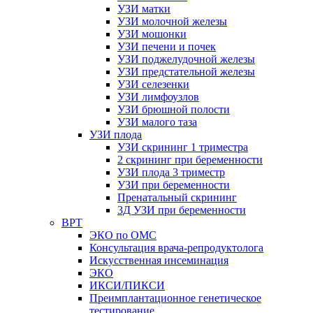
УЗИ матки
УЗИ молочной железы
УЗИ мошонки
УЗИ печени и почек
УЗИ поджелудочной железы
УЗИ предстательной железы
УЗИ селезенки
УЗИ лимфоузлов
УЗИ брюшной полости
УЗИ малого таза
УЗИ плода
УЗИ скрининг 1 триместра
2 скрининг при беременности
УЗИ плода 3 триместр
УЗИ при беременности
Пренатальный скрининг
3Д УЗИ при беременности
ВРТ
ЭКО по ОМС
Консультация врача-репродуктолога
Искусственная инсеминация
ЭКО
ИКСИ/ПИКСИ
Преимплантационное генетическое
тестирование