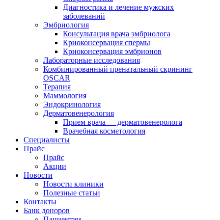
Диагностика и лечение мужских
заболеваний
Эмбриология
Консультация врача эмбриолога
Криоконсервация спермы
Криоконсервация эмбрионов
Лабораторные исследования
Комбинированный пренатальный скрининг
OSCAR
Терапия
Маммология
Эндокринология
Дерматовенерология
Прием врача — дерматовенеролога
Врачебная косметология
Специалисты
Прайс
Прайс
Акции
Новости
Новости клиники
Полезные статьи
Контакты
Банк доноров
Пациентам