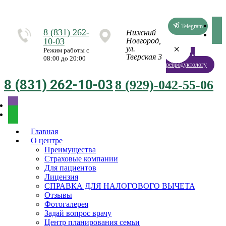
Telegram
8 (831) 262-
Нижний
10-03
Новгород,
×
×
×
×
×
×
×
×
ул.
Режим работы с
Запись к
Тверская 3
08:00 до 20:00
репродуктологу
8 (831) 262-10-03
8 (929)-042-55-06
Главная
О центре
Преимущества
Страховые компании
Для пациентов
Лицензия
СПРАВКА ДЛЯ НАЛОГОВОГО ВЫЧЕТА
Отзывы
Фотогалерея
Задай вопрос врачу
Центр планирования семьи