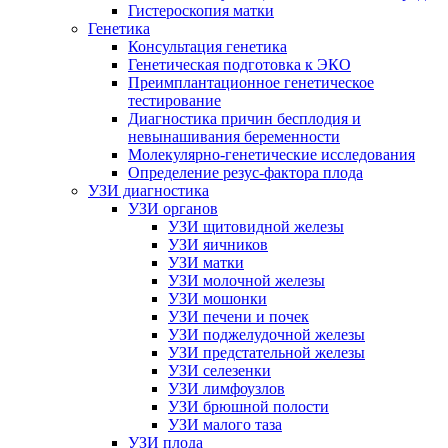
Гистероскопия матки
Генетика
Консультация генетика
Генетическая подготовка к ЭКО
Преимплантационное генетическое
тестирование
Диагностика причин бесплодия и
невынашивания беременности
Молекулярно-генетические исследования
Определение резус-фактора плода
УЗИ диагностика
УЗИ органов
УЗИ щитовидной железы
УЗИ яичников
УЗИ матки
УЗИ молочной железы
УЗИ мошонки
УЗИ печени и почек
УЗИ поджелудочной железы
УЗИ предстательной железы
УЗИ селезенки
УЗИ лимфоузлов
УЗИ брюшной полости
УЗИ малого таза
УЗИ плода