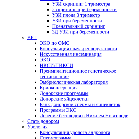
УЗИ скрининг 1 триместра
2 скрининг при беременности
УЗИ плода 3 триместр
УЗИ при беременности
Пренатальный скрининг
3Д УЗИ при беременности
ВРТ
ЭКО по ОМС
Консультация врача-репродуктолога
Искусственная инсеминация
ЭКО
ИКСИ/ПИКСИ
Преимплантационное генетическое
тестирование
Эмбриологическая лаборатория
Криоконсервация
Донорские программы
Донорские яйцеклетки
Банк донорской спермы и яйцеклеток
Программы ЭКО
Лечение бесплодия в Нижнем Новгороде
Стать донором
Урология
Консультация уролога-андролога
Спермограмма