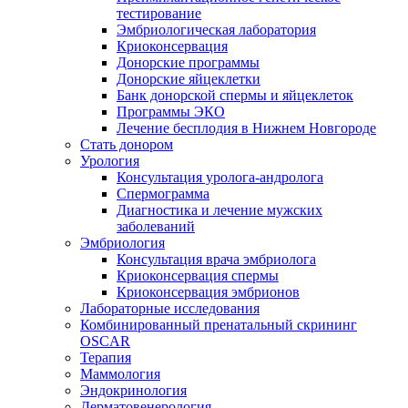
тестирование
Эмбриологическая лаборатория
Криоконсервация
Донорские программы
Донорские яйцеклетки
Банк донорской спермы и яйцеклеток
Программы ЭКО
Лечение бесплодия в Нижнем Новгороде
Стать донором
Урология
Консультация уролога-андролога
Спермограмма
Диагностика и лечение мужских
заболеваний
Эмбриология
Консультация врача эмбриолога
Криоконсервация спермы
Криоконсервация эмбрионов
Лабораторные исследования
Комбинированный пренатальный скрининг
OSCAR
Терапия
Маммология
Эндокринология
Дерматовенерология