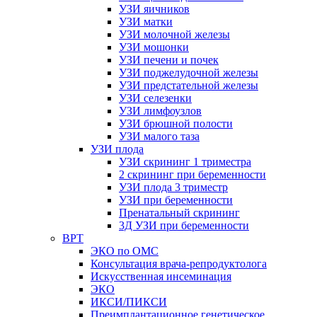
УЗИ яичников
УЗИ матки
УЗИ молочной железы
УЗИ мошонки
УЗИ печени и почек
УЗИ поджелудочной железы
УЗИ предстательной железы
УЗИ селезенки
УЗИ лимфоузлов
УЗИ брюшной полости
УЗИ малого таза
УЗИ плода
УЗИ скрининг 1 триместра
2 скрининг при беременности
УЗИ плода 3 триместр
УЗИ при беременности
Пренатальный скрининг
3Д УЗИ при беременности
ВРТ
ЭКО по ОМС
Консультация врача-репродуктолога
Искусственная инсеминация
ЭКО
ИКСИ/ПИКСИ
Преимплантационное генетическое