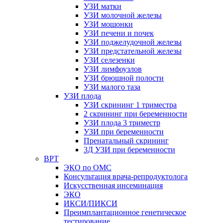
УЗИ матки
УЗИ молочной железы
УЗИ мошонки
УЗИ печени и почек
УЗИ поджелудочной железы
УЗИ предстательной железы
УЗИ селезенки
УЗИ лимфоузлов
УЗИ брюшной полости
УЗИ малого таза
УЗИ плода
УЗИ скрининг 1 триместра
2 скрининг при беременности
УЗИ плода 3 триместр
УЗИ при беременности
Пренатальный скрининг
3Д УЗИ при беременности
ВРТ
ЭКО по ОМС
Консультация врача-репродуктолога
Искусственная инсеминация
ЭКО
ИКСИ/ПИКСИ
Преимплантационное генетическое
тестирование