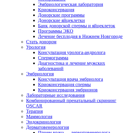
Эмбриологическая лаборатория
Криоконсервация
Донорские программы
Донорские яйцеклетки
Банк донорской спермы и яйцеклеток
Программы ЭКО
Лечение бесплодия в Нижнем Новгороде
Стать донором
Урология
Консультация уролога-андролога
Спермограмма
Диагностика и лечение мужских
заболеваний
Эмбриология
Консультация врача эмбриолога
Криоконсервация спермы
Криоконсервация эмбрионов
Лабораторные исследования
Комбинированный пренатальный скрининг
OSCAR
Терапия
Маммология
Эндокринология
Дерматовенерология
Прием врача — дерматовенеролога