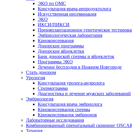
ЭКО по ОМС
Консультация врача-репродуктолога
Искусственная инсеминация
ЭКО
ИКСИ/ПИКСИ
Преимплантационное генетическое тестирова
Эмбриологическая лаборатория
Криоконсервация
Донорские программы
Донорские яйцеклетки
Банк донорской спермы и яйцеклеток
Программы ЭКО
Лечение бесплодия в Нижнем Новгороде
Стать донором
Урология
Консультация уролога-андролога
Спермограмма
Диагностика и лечение мужских заболеваний
Эмбриология
Консультация врача эмбриолога
Криоконсервация спермы
Криоконсервация эмбрионов
Лабораторные исследования
Комбинированный пренатальный скрининг OSCA
Терапия