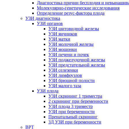
Диагностика причин бесплодия и невынашив
Молекулярно-генетические исследования
Определение резус-фактора плода
УЗИ диагностика
УЗИ органов
УЗИ щитовидной железы
УЗИ яичников
УЗИ матки
УЗИ молочной железы
УЗИ мошонки
УЗИ печени и почек
УЗИ поджелудочной железы
УЗИ предстательной железы
УЗИ селезенки
УЗИ лимфоузлов
УЗИ брюшной полости
УЗИ малого таза
УЗИ плода
УЗИ скрининг 1 триместра
2 скрининг при беременности
УЗИ плода 3 триместр
УЗИ при беременности
Пренатальный скрининг
3Д УЗИ при беременности
ВРТ