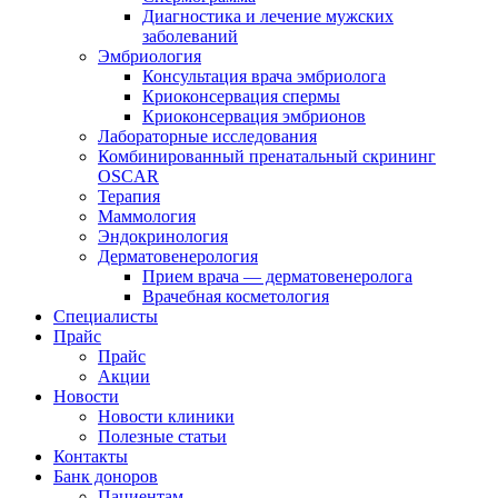
Диагностика и лечение мужских
заболеваний
Эмбриология
Консультация врача эмбриолога
Криоконсервация спермы
Криоконсервация эмбрионов
Лабораторные исследования
Комбинированный пренатальный скрининг
OSCAR
Терапия
Маммология
Эндокринология
Дерматовенерология
Прием врача — дерматовенеролога
Врачебная косметология
Специалисты
Прайс
Прайс
Акции
Новости
Новости клиники
Полезные статьи
Контакты
Банк доноров
Пациентам