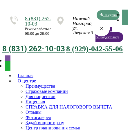
Telegram
8 (831) 262-
Нижний
10-03
Новгород,
×
×
×
×
×
×
×
×
ул.
Режим работы с
Запись к
Тверская 3
08:00 до 20:00
репродуктологу
8 (831) 262-10-03
8 (929)-042-55-06
Главная
О центре
Преимущества
Страховые компании
Для пациентов
Лицензия
СПРАВКА ДЛЯ НАЛОГОВОГО ВЫЧЕТА
Отзывы
Фотогалерея
Задай вопрос врачу
Центр планирования семьи