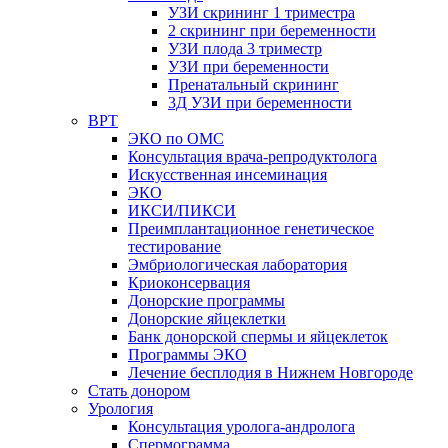
УЗИ скрининг 1 триместра
2 скрининг при беременности
УЗИ плода 3 триместр
УЗИ при беременности
Пренатальный скрининг
3Д УЗИ при беременности
ВРТ
ЭКО по ОМС
Консультация врача-репродуктолога
Искусственная инсеминация
ЭКО
ИКСИ/ПИКСИ
Преимплантационное генетическое
тестирование
Эмбриологическая лаборатория
Криоконсервация
Донорские программы
Донорские яйцеклетки
Банк донорской спермы и яйцеклеток
Программы ЭКО
Лечение бесплодия в Нижнем Новгороде
Стать донором
Урология
Консультация уролога-андролога
Спермограмма