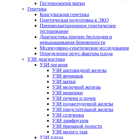
Гистероскопия матки
Генетика
Консультация генетика
Генетическая подготовка к ЭКО
Преимплантационное генетическое
тестирование
Диагностика причин бесплодия и
невынашивания беременности
Молекулярно-генетические исследования
Определение резус-фактора плода
УЗИ диагностика
УЗИ органов
УЗИ щитовидной железы
УЗИ яичников
УЗИ матки
УЗИ молочной железы
УЗИ мошонки
УЗИ печени и почек
УЗИ поджелудочной железы
УЗИ предстательной железы
УЗИ селезенки
УЗИ лимфоузлов
УЗИ брюшной полости
УЗИ малого таза
УЗИ плода