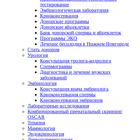
тестирование
Эмбриологическая лаборатория
Криоконсервация
Донорские программы
Донорские яйцеклетки
Банк донорской спермы и яйцеклеток
Программы ЭКО
Лечение бесплодия в Нижнем Новгороде
Стать донором
Урология
Консультация уролога-андролога
Спермограмма
Диагностика и лечение мужских
заболеваний
Эмбриология
Консультация врача эмбриолога
Криоконсервация спермы
Криоконсервация эмбрионов
Лабораторные исследования
Комбинированный пренатальный скрининг
OSCAR
Терапия
Маммология
Эндокринология
Дерматовенерология