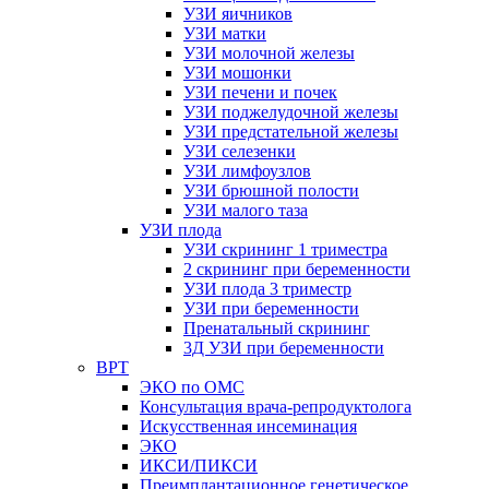
УЗИ яичников
УЗИ матки
УЗИ молочной железы
УЗИ мошонки
УЗИ печени и почек
УЗИ поджелудочной железы
УЗИ предстательной железы
УЗИ селезенки
УЗИ лимфоузлов
УЗИ брюшной полости
УЗИ малого таза
УЗИ плода
УЗИ скрининг 1 триместра
2 скрининг при беременности
УЗИ плода 3 триместр
УЗИ при беременности
Пренатальный скрининг
3Д УЗИ при беременности
ВРТ
ЭКО по ОМС
Консультация врача-репродуктолога
Искусственная инсеминация
ЭКО
ИКСИ/ПИКСИ
Преимплантационное генетическое