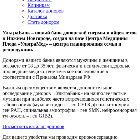
Клиникам
Каталог доноров
Доставка
Стать донором
УльтраБанк – новый банк донорской спермы и яйцеклеток
в Нижнем Новгороде, создан на базе Центра Медицины
Плода «УльтраМед» – центра планирования семьи и
репродукции.
Донорами нашего банка являются мужчины и женщины в
возрасте от 18 до 35 лет, физически и психически здоровые,
прошедшие медико-генетическое обследование в
соответствии с Приказом Минздрава РФ.
Важным преимуществом является дополнительное
обследование доноров «УльтраБанк» на наиболее частые
мутации при наиболее часто встречающихся генетических
заболеваниях (муковисцидоз – ген CFTR, фенилкетонурия –
ген PAH, спинальная амиотрофия – ген SMN, нейросенсорная
тугоухость – ген GJB2).
Посмотреть каталог доноров
Для вашего удобства мы проводим криоконсервацию