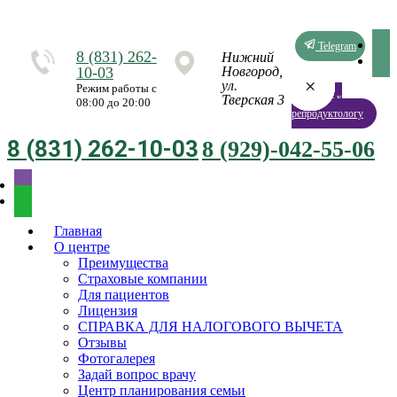
Telegram
8 (831) 262-
Нижний
10-03
Новгород,
×
×
×
×
×
×
×
×
ул.
Режим работы с
Запись к
Тверская 3
08:00 до 20:00
репродуктологу
8 (831) 262-10-03
8 (929)-042-55-06
Главная
О центре
Преимущества
Страховые компании
Для пациентов
Лицензия
СПРАВКА ДЛЯ НАЛОГОВОГО ВЫЧЕТА
Отзывы
Фотогалерея
Задай вопрос врачу
Центр планирования семьи