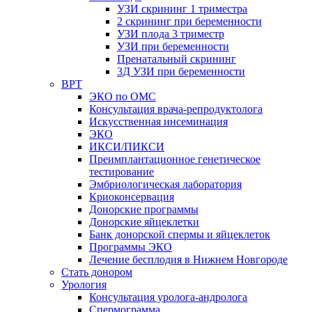
УЗИ скрининг 1 триместра
2 скрининг при беременности
УЗИ плода 3 триместр
УЗИ при беременности
Пренатальный скрининг
3Д УЗИ при беременности
ВРТ
ЭКО по ОМС
Консультация врача-репродуктолога
Искусственная инсеминация
ЭКО
ИКСИ/ПИКСИ
Преимплантационное генетическое
тестирование
Эмбриологическая лаборатория
Криоконсервация
Донорские программы
Донорские яйцеклетки
Банк донорской спермы и яйцеклеток
Программы ЭКО
Лечение бесплодия в Нижнем Новгороде
Стать донором
Урология
Консультация уролога-андролога
Спермограмма