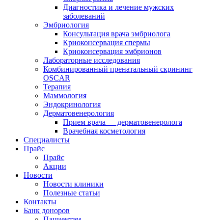
Диагностика и лечение мужских
заболеваний
Эмбриология
Консультация врача эмбриолога
Криоконсервация спермы
Криоконсервация эмбрионов
Лабораторные исследования
Комбинированный пренатальный скрининг
OSCAR
Терапия
Маммология
Эндокринология
Дерматовенерология
Прием врача — дерматовенеролога
Врачебная косметология
Специалисты
Прайс
Прайс
Акции
Новости
Новости клиники
Полезные статьи
Контакты
Банк доноров
Пациентам