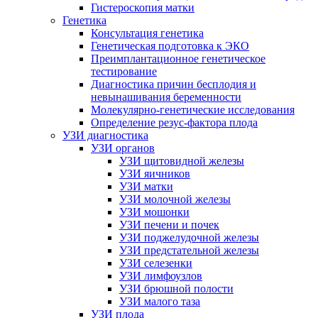
Гистероскопия матки
Генетика
Консультация генетика
Генетическая подготовка к ЭКО
Преимплантационное генетическое
тестирование
Диагностика причин бесплодия и
невынашивания беременности
Молекулярно-генетические исследования
Определение резус-фактора плода
УЗИ диагностика
УЗИ органов
УЗИ щитовидной железы
УЗИ яичников
УЗИ матки
УЗИ молочной железы
УЗИ мошонки
УЗИ печени и почек
УЗИ поджелудочной железы
УЗИ предстательной железы
УЗИ селезенки
УЗИ лимфоузлов
УЗИ брюшной полости
УЗИ малого таза
УЗИ плода