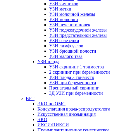
УЗИ яичников
УЗИ матки
УЗИ молочной железы
УЗИ мошонки
УЗИ печени и почек
УЗИ поджелудочной железы
УЗИ предстательной железы
УЗИ селезенки
УЗИ лимфоузлов
УЗИ брюшной полости
УЗИ малого таза
УЗИ плода
УЗИ скрининг 1 триместра
2 скрининг при беременности
УЗИ плода 3 триместр
УЗИ при беременности
Пренатальный скрининг
3Д УЗИ при беременности
ВРТ
ЭКО по ОМС
Консультация врача-репродуктолога
Искусственная инсеминация
ЭКО
ИКСИ/ПИКСИ
Преимплантационное генетическое