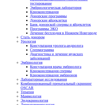
тестирование
Эмбриологическая лаборатория
Криоконсервация
Донорские программы
Донорские яйцеклетки
Банк донорской спермы и яйцеклеток
Программы ЭКО
Лечение бесплодия в Нижнем Новгороде
Стать донором
Урология
Консультация уролога-андролога
Спермограмма
Диагностика и лечение мужских
заболеваний
Эмбриология
Консультация врача эмбриолога
Криоконсервация спермы
Криоконсервация эмбрионов
Лабораторные исследования
Комбинированный пренатальный скрининг
OSCAR
Терапия
Маммология
Эндокринология
Дерматовенерология