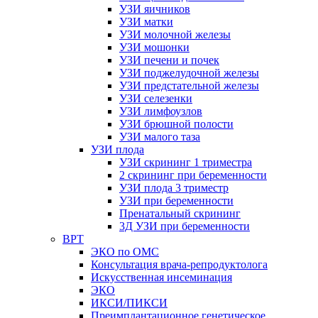
УЗИ яичников
УЗИ матки
УЗИ молочной железы
УЗИ мошонки
УЗИ печени и почек
УЗИ поджелудочной железы
УЗИ предстательной железы
УЗИ селезенки
УЗИ лимфоузлов
УЗИ брюшной полости
УЗИ малого таза
УЗИ плода
УЗИ скрининг 1 триместра
2 скрининг при беременности
УЗИ плода 3 триместр
УЗИ при беременности
Пренатальный скрининг
3Д УЗИ при беременности
ВРТ
ЭКО по ОМС
Консультация врача-репродуктолога
Искусственная инсеминация
ЭКО
ИКСИ/ПИКСИ
Преимплантационное генетическое