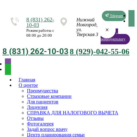
Telegram
8 (831) 262-
Нижний
10-03
Новгород,
×
×
×
×
×
×
×
×
ул.
Режим работы с
Запись к
Тверская 3
08:00 до 20:00
репродуктологу
8 (831) 262-10-03
8 (929)-042-55-06
Главная
О центре
Преимущества
Страховые компании
Для пациентов
Лицензия
СПРАВКА ДЛЯ НАЛОГОВОГО ВЫЧЕТА
Отзывы
Фотогалерея
Задай вопрос врачу
Центр планирования семьи