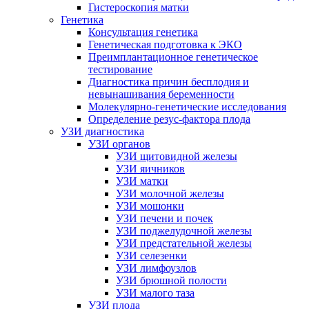
Гистероскопия матки
Генетика
Консультация генетика
Генетическая подготовка к ЭКО
Преимплантационное генетическое
тестирование
Диагностика причин бесплодия и
невынашивания беременности
Молекулярно-генетические исследования
Определение резус-фактора плода
УЗИ диагностика
УЗИ органов
УЗИ щитовидной железы
УЗИ яичников
УЗИ матки
УЗИ молочной железы
УЗИ мошонки
УЗИ печени и почек
УЗИ поджелудочной железы
УЗИ предстательной железы
УЗИ селезенки
УЗИ лимфоузлов
УЗИ брюшной полости
УЗИ малого таза
УЗИ плода