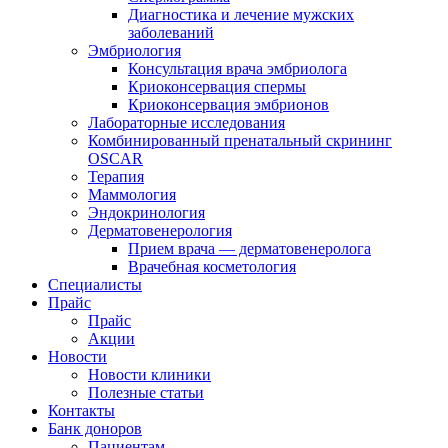
Диагностика и лечение мужских
заболеваний
Эмбриология
Консультация врача эмбриолога
Криоконсервация спермы
Криоконсервация эмбрионов
Лабораторные исследования
Комбинированный пренатальный скрининг
OSCAR
Терапия
Маммология
Эндокринология
Дерматовенерология
Прием врача — дерматовенеролога
Врачебная косметология
Специалисты
Прайс
Прайс
Акции
Новости
Новости клиники
Полезные статьи
Контакты
Банк доноров
Пациентам