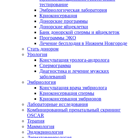
тестирование
Эмбриологическая лаборатория
Криоконсервация
Донорские программы
Донорские яйцеклетки
Банк донорской спермы и яйцеклеток
Программы ЭКО
Лечение бесплодия в Нижнем Новгороде
Стать донором
Урология
Консультация уролога-андролога
Спермограмма
Диагностика и лечение мужских
заболеваний
Эмбриология
Консультация врача эмбриолога
Криоконсервация спермы
Криоконсервация эмбрионов
Лабораторные исследования
Комбинированный пренатальный скрининг
OSCAR
Терапия
Маммология
Эндокринология
Дерматовенерология