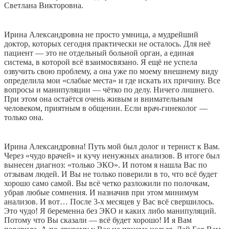
Светлана Викторовна.
Ирина Александровна не просто умница, а мудрейший
доктор, которых сегодня практически не осталось. Для неё
пациент — это не отдельный больной орган, а единая
система, в которой всё взаимосвязано. Я ещё не успела
озвучить свою проблему, а она уже по моему внешнему виду
определила мои «слабые места» и где искать их причину. Все
вопросы и манипуляции — чётко по делу. Ничего лишнего.
При этом она остаётся очень живым и внимательным
человеком, приятным в общении. Если врач-гинеколог —
только она.
Ирина Александровна! Путь мой был долог и тернист к Вам.
Через «чудо врачей» и кучу ненужных анализов. В итоге был
вынесен диагноз: «только ЭКО». И потом я нашла Вас по
отзывам людей. И Вы не только поверили в то, что всё будет
хорошо само самой. Вы всё четко разложили по полочкам,
убрав любые сомнения. И назначив при этом минимум
анализов. И вот… После 3-х месяцев у Вас всё свершилось.
Это чудо! Я беременна без ЭКО и каких либо манипуляций.
Потому что Вы сказали — всё будет хорошо! И я Вам