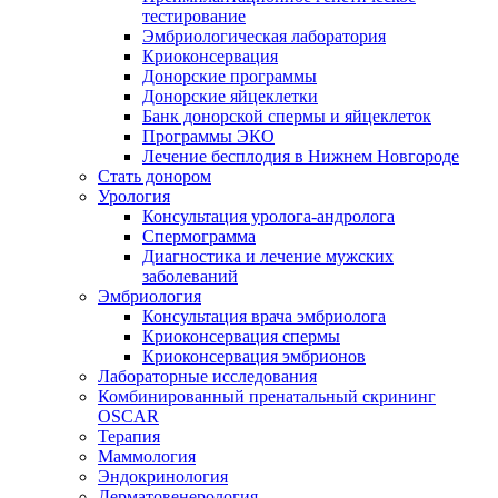
тестирование
Эмбриологическая лаборатория
Криоконсервация
Донорские программы
Донорские яйцеклетки
Банк донорской спермы и яйцеклеток
Программы ЭКО
Лечение бесплодия в Нижнем Новгороде
Стать донором
Урология
Консультация уролога-андролога
Спермограмма
Диагностика и лечение мужских
заболеваний
Эмбриология
Консультация врача эмбриолога
Криоконсервация спермы
Криоконсервация эмбрионов
Лабораторные исследования
Комбинированный пренатальный скрининг
OSCAR
Терапия
Маммология
Эндокринология
Дерматовенерология