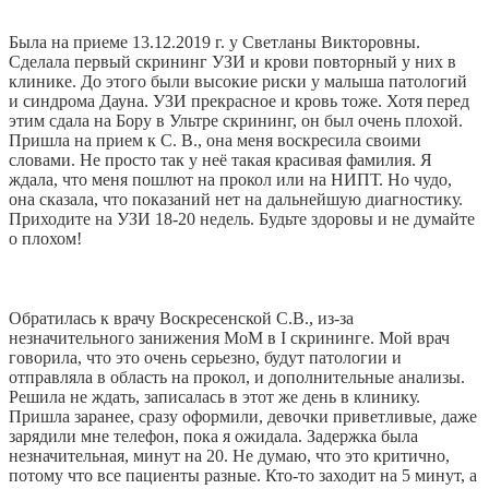
Была на приеме 13.12.2019 г. у Светланы Викторовны.
Сделала первый скрининг УЗИ и крови повторный у них в
клинике. До этого были высокие риски у малыша патологий
и синдрома Дауна. УЗИ прекрасное и кровь тоже. Хотя перед
этим сдала на Бору в Ультре скрининг, он был очень плохой.
Пришла на прием к С. В., она меня воскресила своими
словами. Не просто так у неё такая красивая фамилия. Я
ждала, что меня пошлют на прокол или на НИПТ. Но чудо,
она сказала, что показаний нет на дальнейшую диагностику.
Приходите на УЗИ 18-20 недель. Будьте здоровы и не думайте
о плохом!
Обратилась к врачу Воскресенской С.В., из-за
незначительного занижения МоМ в I скрининге. Мой врач
говорила, что это очень серьезно, будут патологии и
отправляла в область на прокол, и дополнительные анализы.
Решила не ждать, записалась в этот же день в клинику.
Пришла заранее, сразу оформили, девочки приветливые, даже
зарядили мне телефон, пока я ожидала. Задержка была
незначительная, минут на 20. Не думаю, что это критично,
потому что все пациенты разные. Кто-то заходит на 5 минут, а