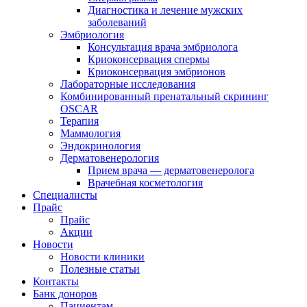
Диагностика и лечение мужских
заболеваний
Эмбриология
Консультация врача эмбриолога
Криоконсервация спермы
Криоконсервация эмбрионов
Лабораторные исследования
Комбинированный пренатальный скрининг
OSCAR
Терапия
Маммология
Эндокринология
Дерматовенерология
Прием врача — дерматовенеролога
Врачебная косметология
Специалисты
Прайс
Прайс
Акции
Новости
Новости клиники
Полезные статьи
Контакты
Банк доноров
Пациентам