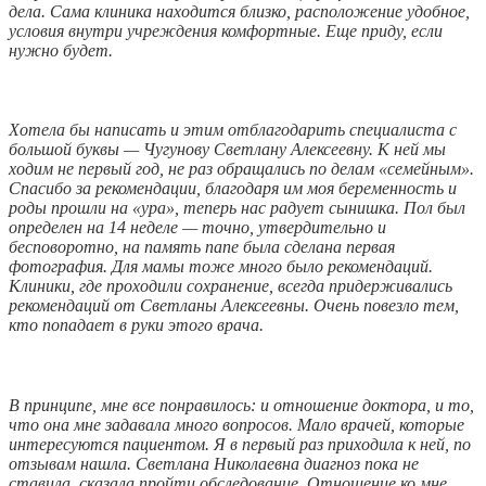
дела. Сама клиника находится близко, расположение удобное,
условия внутри учреждения комфортные. Еще приду, если
нужно будет.
Хотела бы написать и этим отблагодарить специалиста с
большой буквы — Чугунову Светлану Алексеевну. К ней мы
ходим не первый год, не раз обращались по делам «семейным».
Спасибо за рекомендации, благодаря им моя беременность и
роды прошли на «ура», теперь нас радует сынишка. Пол был
определен на 14 неделе — точно, утвердительно и
бесповоротно, на память папе была сделана первая
фотография. Для мамы тоже много было рекомендаций.
Клиники, где проходили сохранение, всегда придерживались
рекомендаций от Светланы Алексеевны. Очень повезло тем,
кто попадает в руки этого врача.
В принципе, мне все понравилось: и отношение доктора, и то,
что она мне задавала много вопросов. Мало врачей, которые
интересуются пациентом. Я в первый раз приходила к ней, по
отзывам нашла. Светлана Николаевна диагноз пока не
ставила, сказала пройти обследование. Отношение ко мне