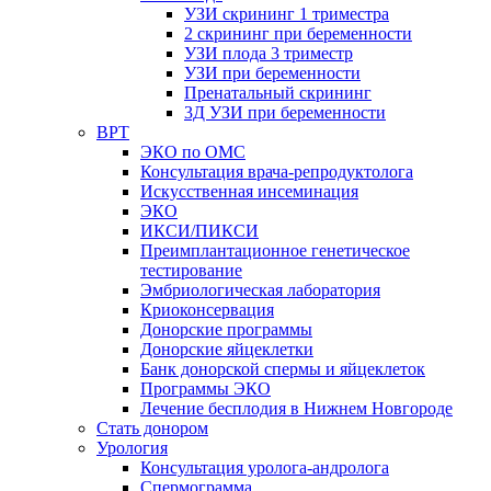
УЗИ скрининг 1 триместра
2 скрининг при беременности
УЗИ плода 3 триместр
УЗИ при беременности
Пренатальный скрининг
3Д УЗИ при беременности
ВРТ
ЭКО по ОМС
Консультация врача-репродуктолога
Искусственная инсеминация
ЭКО
ИКСИ/ПИКСИ
Преимплантационное генетическое
тестирование
Эмбриологическая лаборатория
Криоконсервация
Донорские программы
Донорские яйцеклетки
Банк донорской спермы и яйцеклеток
Программы ЭКО
Лечение бесплодия в Нижнем Новгороде
Стать донором
Урология
Консультация уролога-андролога
Спермограмма