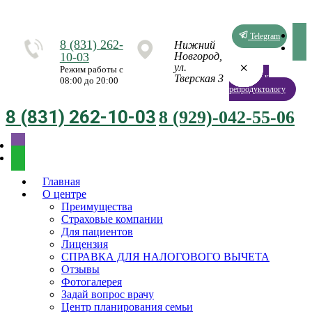
Telegram
8 (831) 262-
Нижний
10-03
Новгород,
×
×
×
×
×
×
×
×
ул.
Режим работы с
Запись к
Тверская 3
08:00 до 20:00
репродуктологу
8 (831) 262-10-03
8 (929)-042-55-06
Главная
О центре
Преимущества
Страховые компании
Для пациентов
Лицензия
СПРАВКА ДЛЯ НАЛОГОВОГО ВЫЧЕТА
Отзывы
Фотогалерея
Задай вопрос врачу
Центр планирования семьи