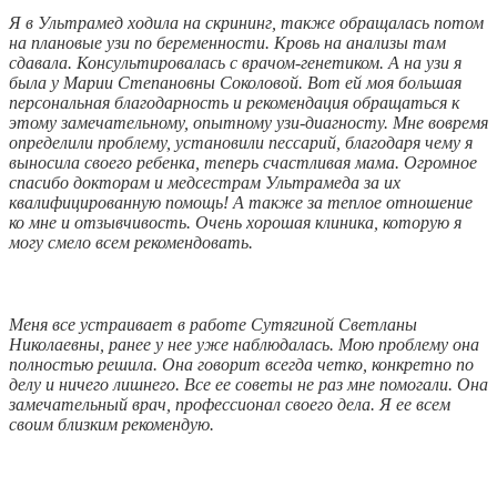
Я в Ультрамед ходила на скрининг, также обращалась потом
на плановые узи по беременности. Кровь на анализы там
сдавала. Консультировалась с врачом-генетиком. А на узи я
была у Марии Степановны Соколовой. Вот ей моя большая
персональная благодарность и рекомендация обращаться к
этому замечательному, опытному узи-диагносту. Мне вовремя
определили проблему, установили пессарий, благодаря чему я
выносила своего ребенка, теперь счастливая мама. Огромное
спасибо докторам и медсестрам Ультрамеда за их
квалифицированную помощь! А также за теплое отношение
ко мне и отзывчивость. Очень хорошая клиника, которую я
могу смело всем рекомендовать.
Меня все устраивает в работе Сутягиной Светланы
Николаевны, ранее у нее уже наблюдалась. Мою проблему она
полностью решила. Она говорит всегда четко, конкретно по
делу и ничего лишнего. Все ее советы не раз мне помогали. Она
замечательный врач, профессионал своего дела. Я ее всем
своим близким рекомендую.