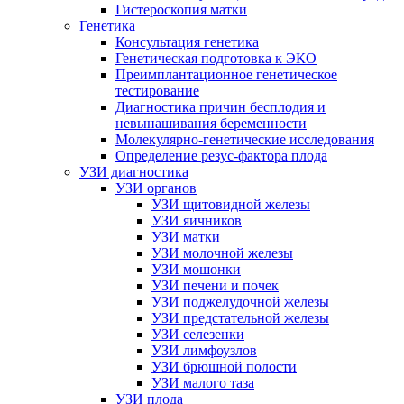
Гистероскопия матки
Генетика
Консультация генетика
Генетическая подготовка к ЭКО
Преимплантационное генетическое
тестирование
Диагностика причин бесплодия и
невынашивания беременности
Молекулярно-генетические исследования
Определение резус-фактора плода
УЗИ диагностика
УЗИ органов
УЗИ щитовидной железы
УЗИ яичников
УЗИ матки
УЗИ молочной железы
УЗИ мошонки
УЗИ печени и почек
УЗИ поджелудочной железы
УЗИ предстательной железы
УЗИ селезенки
УЗИ лимфоузлов
УЗИ брюшной полости
УЗИ малого таза
УЗИ плода