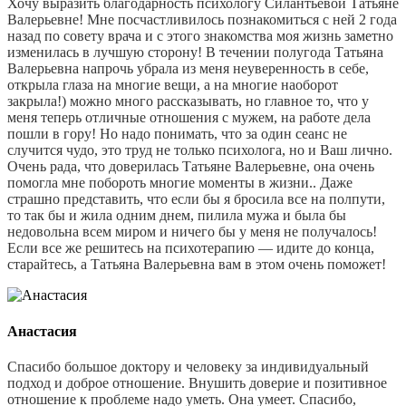
Хочу выразить благодарность психологу Силантьевой Татьяне
Валерьевне! Мне посчастливилось познакомиться с ней 2 года
назад по совету врача и с этого знакомства моя жизнь заметно
изменилась в лучшую сторону! В течении полугода Татьяна
Валерьевна напрочь убрала из меня неуверенность в себе,
открыла глаза на многие вещи, а на многие наоборот
закрыла!) можно много рассказывать, но главное то, что у
меня теперь отличные отношения с мужем, на работе дела
пошли в гору! Но надо понимать, что за один сеанс не
случится чудо, это труд не только психолога, но и Ваш лично.
Очень рада, что доверилась Татьяне Валерьевне, она очень
помогла мне побороть многие моменты в жизни.. Даже
страшно представить, что если бы я бросила все на полпути,
то так бы и жила одним днем, пилила мужа и была бы
недовольна всем миром и ничего бы у меня не получалось!
Если все же решитесь на психотерапию — идите до конца,
старайтесь, а Татьяна Валерьевна вам в этом очень поможет!
Анастасия
Спасибо большое доктору и человеку за индивидуальный
подход и доброе отношение. Внушить доверие и позитивное
отношение к проблеме надо уметь. Она умеет. Спасибо,