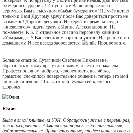
поверила. А по другому у Вас на приеме нельзя. Дай Бог Вам
безмерного здоровья! И пусть все Ваши добрые дела
вернуться Вам в тысячном объёме бумерангом! На учёт встаю
только к Вам! Другому врачу после Вас довериться просто не
возможно! Дорогие девушки! Не теряйте время на «чудо
гинекологов», идите сразу к Ирине Александровне! Не
пожалеете. P. S. И отдельное спасибо персоналу клиники
«Ультрамед». У Вас очень комфортно и уютно. Искренне и по
домашнему. И все всегда здороваются.
Процветания.
Большое спасибо Сутягиной Светлане Николаевне,
обратилась к этому врачу по отзывам, о чем не пожалела!
Профессионализм, доброта, человечность, все чётко,
грамотно, сложилось доверительное общение, теперь это мой
личный гинеколог! Только к ней! Желаю ей крепкого
здоровья!
Юлия
Была в этой клинике на УЗИ. Обращаюсь уже не в первый раз,
мне там нравится. Администраторы всегда приветливые,
доброжелательные. Врачи грамотные, профессионалы своего