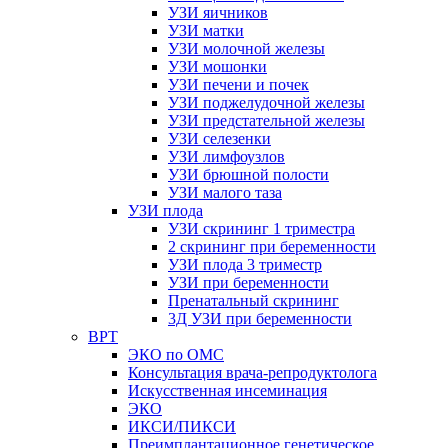
УЗИ яичников
УЗИ матки
УЗИ молочной железы
УЗИ мошонки
УЗИ печени и почек
УЗИ поджелудочной железы
УЗИ предстательной железы
УЗИ селезенки
УЗИ лимфоузлов
УЗИ брюшной полости
УЗИ малого таза
УЗИ плода
УЗИ скрининг 1 триместра
2 скрининг при беременности
УЗИ плода 3 триместр
УЗИ при беременности
Пренатальный скрининг
3Д УЗИ при беременности
ВРТ
ЭКО по ОМС
Консультация врача-репродуктолога
Искусственная инсеминация
ЭКО
ИКСИ/ПИКСИ
Преимплантационное генетическое