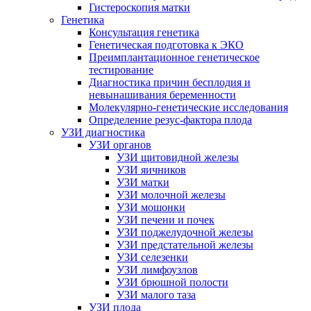
Гистероскопия матки
Генетика
Консультация генетика
Генетическая подготовка к ЭКО
Преимплантационное генетическое
тестирование
Диагностика причин бесплодия и
невынашивания беременности
Молекулярно-генетические исследования
Определение резус-фактора плода
УЗИ диагностика
УЗИ органов
УЗИ щитовидной железы
УЗИ яичников
УЗИ матки
УЗИ молочной железы
УЗИ мошонки
УЗИ печени и почек
УЗИ поджелудочной железы
УЗИ предстательной железы
УЗИ селезенки
УЗИ лимфоузлов
УЗИ брюшной полости
УЗИ малого таза
УЗИ плода