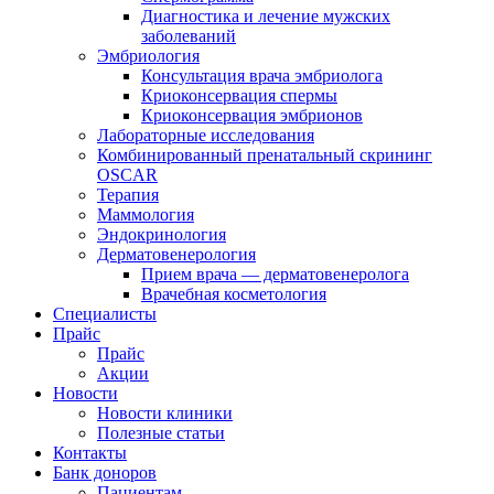
Диагностика и лечение мужских
заболеваний
Эмбриология
Консультация врача эмбриолога
Криоконсервация спермы
Криоконсервация эмбрионов
Лабораторные исследования
Комбинированный пренатальный скрининг
OSCAR
Терапия
Маммология
Эндокринология
Дерматовенерология
Прием врача — дерматовенеролога
Врачебная косметология
Специалисты
Прайс
Прайс
Акции
Новости
Новости клиники
Полезные статьи
Контакты
Банк доноров
Пациентам