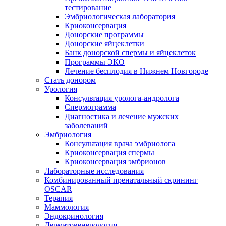
тестирование
Эмбриологическая лаборатория
Криоконсервация
Донорские программы
Донорские яйцеклетки
Банк донорской спермы и яйцеклеток
Программы ЭКО
Лечение бесплодия в Нижнем Новгороде
Стать донором
Урология
Консультация уролога-андролога
Спермограмма
Диагностика и лечение мужских
заболеваний
Эмбриология
Консультация врача эмбриолога
Криоконсервация спермы
Криоконсервация эмбрионов
Лабораторные исследования
Комбинированный пренатальный скрининг
OSCAR
Терапия
Маммология
Эндокринология
Дерматовенерология