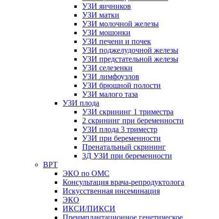
УЗИ яичников
УЗИ матки
УЗИ молочной железы
УЗИ мошонки
УЗИ печени и почек
УЗИ поджелудочной железы
УЗИ предстательной железы
УЗИ селезенки
УЗИ лимфоузлов
УЗИ брюшной полости
УЗИ малого таза
УЗИ плода
УЗИ скрининг 1 триместра
2 скрининг при беременности
УЗИ плода 3 триместр
УЗИ при беременности
Пренатальный скрининг
3Д УЗИ при беременности
ВРТ
ЭКО по ОМС
Консультация врача-репродуктолога
Искусственная инсеминация
ЭКО
ИКСИ/ПИКСИ
Преимплантационное генетическое