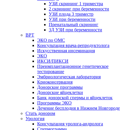
УЗИ скрининг 1 триместра
2 скрининг при беременности
УЗИ плода 3 триместр
УЗИ при беременности
Пренатальный скрининг
3Д УЗИ при беременности
ВРТ
ЭКО по ОМС
Консультация врача-репродуктолога
Искусственная инсеминация
ЭКО
ИКСИ/ПИКСИ
Преимплантационное генетическое
тестирование
Эмбриологическая лаборатория
Криоконсервация
Донорские программы
Донорские яйцеклетки
Банк донорской спермы и яйцеклеток
Программы ЭКО
Лечение бесплодия в Нижнем Новгороде
Стать донором
Урология
Консультация уролога-андролога
Спермограмма