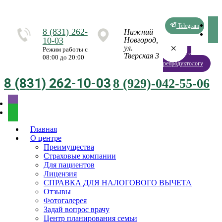
Telegram
8 (831) 262-
Нижний
10-03
Новгород,
×
×
×
×
×
×
×
×
ул.
Режим работы с
Запись к
Тверская 3
08:00 до 20:00
репродуктологу
8 (831) 262-10-03
8 (929)-042-55-06
Главная
О центре
Преимущества
Страховые компании
Для пациентов
Лицензия
СПРАВКА ДЛЯ НАЛОГОВОГО ВЫЧЕТА
Отзывы
Фотогалерея
Задай вопрос врачу
Центр планирования семьи