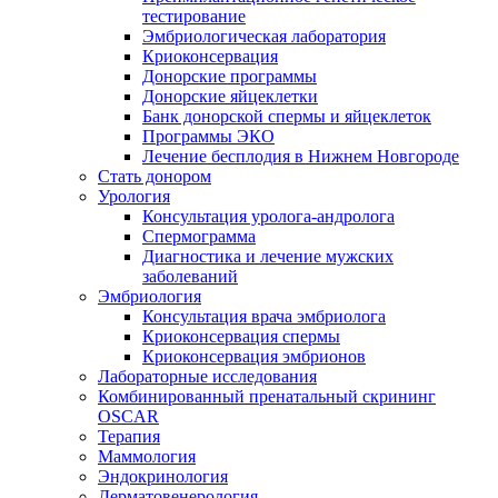
тестирование
Эмбриологическая лаборатория
Криоконсервация
Донорские программы
Донорские яйцеклетки
Банк донорской спермы и яйцеклеток
Программы ЭКО
Лечение бесплодия в Нижнем Новгороде
Стать донором
Урология
Консультация уролога-андролога
Спермограмма
Диагностика и лечение мужских
заболеваний
Эмбриология
Консультация врача эмбриолога
Криоконсервация спермы
Криоконсервация эмбрионов
Лабораторные исследования
Комбинированный пренатальный скрининг
OSCAR
Терапия
Маммология
Эндокринология
Дерматовенерология