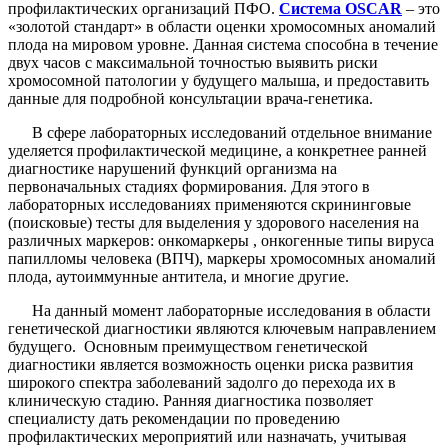
профилактических организаций ПФО.
Система OSCAR
– это
«золотой стандарт» в области оценки хромосомных аномалий
плода на мировом уровне. Данная система способна в течение
двух часов с максимальной точностью выявить риски
хромосомной патологии у будущего малыша, и предоставить
данные для подробной консультации врача-генетика.
В сфере лабораторных исследований отдельное внимание
уделяется профилактической медицине, а конкретнее ранней
диагностике нарушений функций организма на
первоначальных стадиях формирования. Для этого в
лабораторных исследованиях применяются скрининговые
(поисковые) тесты для выделения у здорового населения на
различных маркеров: онкомаркеры , онкогенные типы вируса
папилломы человека (ВПЧ), маркеры хромосомных аномалий
плода, аутоиммунные антитела, и многие другие.
На данный момент лабораторные исследования в области
генетической диагностики являются ключевым направлением
будущего. Основным преимуществом генетической
диагностики является возможность оценки риска развития
широкого спектра заболеваний задолго до перехода их в
клиническую стадию. Ранняя диагностика позволяет
специалисту дать рекомендации по проведению
профилактических мероприятий или назначать, учитывая