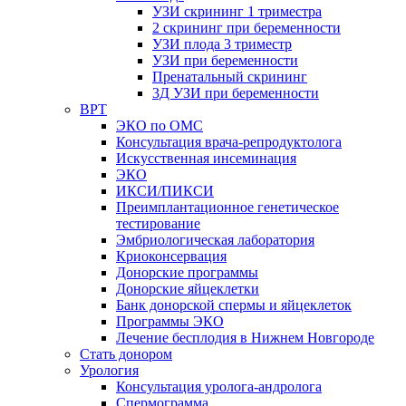
УЗИ скрининг 1 триместра
2 скрининг при беременности
УЗИ плода 3 триместр
УЗИ при беременности
Пренатальный скрининг
3Д УЗИ при беременности
ВРТ
ЭКО по ОМС
Консультация врача-репродуктолога
Искусственная инсеминация
ЭКО
ИКСИ/ПИКСИ
Преимплантационное генетическое
тестирование
Эмбриологическая лаборатория
Криоконсервация
Донорские программы
Донорские яйцеклетки
Банк донорской спермы и яйцеклеток
Программы ЭКО
Лечение бесплодия в Нижнем Новгороде
Стать донором
Урология
Консультация уролога-андролога
Спермограмма