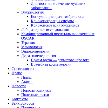
Диагностика и лечение мужских
заболеваний
Эмбриология
Консультация врача эмбриолога
Криоконсервация спермы
Криоконсервация эмбрионов
Лабораторные исследования
Комбинированный пренатальный скрининг
OSCAR
Терапия
Маммология
Эндокринология
Дерматовенерология
Прием врача — дерматовенеролога
Врачебная косметология
Специалисты
Прайс
Прайс
Акции
Новости
Новости клиники
Полезные статьи
Контакты
Банк доноров
Пациентам