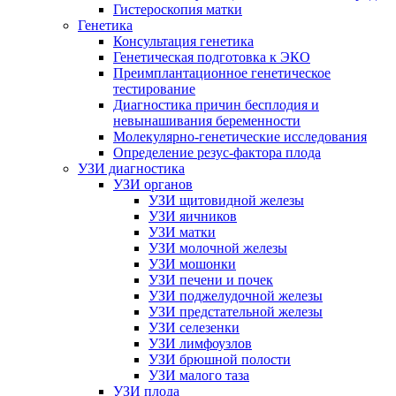
Гистероскопия матки
Генетика
Консультация генетика
Генетическая подготовка к ЭКО
Преимплантационное генетическое
тестирование
Диагностика причин бесплодия и
невынашивания беременности
Молекулярно-генетические исследования
Определение резус-фактора плода
УЗИ диагностика
УЗИ органов
УЗИ щитовидной железы
УЗИ яичников
УЗИ матки
УЗИ молочной железы
УЗИ мошонки
УЗИ печени и почек
УЗИ поджелудочной железы
УЗИ предстательной железы
УЗИ селезенки
УЗИ лимфоузлов
УЗИ брюшной полости
УЗИ малого таза
УЗИ плода