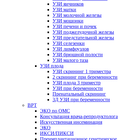
УЗИ яичников
УЗИ матки
УЗИ молочной железы
УЗИ мошонки
УЗИ печени и почек
УЗИ поджелудочной железы
УЗИ предстательной железы
УЗИ селезенки
УЗИ лимфоузлов
УЗИ брюшной полости
УЗИ малого таза
УЗИ плода
УЗИ скрининг 1 триместра
2 скрининг при беременности
УЗИ плода 3 триместр
УЗИ при беременности
Пренатальный скрининг
3Д УЗИ при беременности
ВРТ
ЭКО по ОМС
Консультация врача-репродуктолога
Искусственная инсеминация
ЭКО
ИКСИ/ПИКСИ
Преимплантационное генетическое