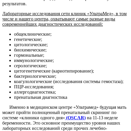
результатов.
Лабораторные исследования сети клиник «УльтраМед», в том
числе и нашего центра, охватывают самые разные виды
современнейших диагностических исследований:
общеклинические;
генетические;
цитологические;
биохимические;
гормональные;
иммунологические;
серологические;
цитогенетические (кариотипирование);
бактериологические;
коагулологические (исследования системы гемостаза);
ПЦР-исследования;
аллергодиагностика;
пренатальная диагностика
Именно в медицинском центре «Ультрамед» будущая мать
может пройти полноценный пренатальный скрининг по
системе «клиники одного дня»
(OSCAR)
на 11-13 неделе
беременности. Это основное преимущество уровня наших
лабораторных исследований среди прочих лечебно-