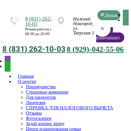
Telegram
8 (831) 262-
Нижний
10-03
Новгород,
×
×
×
×
×
×
×
×
ул.
Режим работы с
Запись к
Тверская 3
08:00 до 20:00
репродуктологу
8 (831) 262-10-03
8 (929)-042-55-06
Главная
О центре
Преимущества
Страховые компании
Для пациентов
Лицензия
СПРАВКА ДЛЯ НАЛОГОВОГО ВЫЧЕТА
Отзывы
Фотогалерея
Задай вопрос врачу
Центр планирования семьи