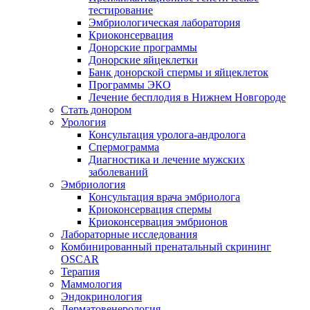
тестирование
Эмбриологическая лаборатория
Криоконсервация
Донорские программы
Донорские яйцеклетки
Банк донорской спермы и яйцеклеток
Программы ЭКО
Лечение бесплодия в Нижнем Новгороде
Стать донором
Урология
Консультация уролога-андролога
Спермограмма
Диагностика и лечение мужских
заболеваний
Эмбриология
Консультация врача эмбриолога
Криоконсервация спермы
Криоконсервация эмбрионов
Лабораторные исследования
Комбинированный пренатальный скрининг
OSCAR
Терапия
Маммология
Эндокринология
Дерматовенерология