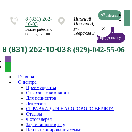
Telegram
8 (831) 262-
Нижний
10-03
Новгород,
×
×
×
×
×
×
×
×
ул.
Режим работы с
Запись к
Тверская 3
08:00 до 20:00
репродуктологу
8 (831) 262-10-03
8 (929)-042-55-06
Главная
О центре
Преимущества
Страховые компании
Для пациентов
Лицензия
СПРАВКА ДЛЯ НАЛОГОВОГО ВЫЧЕТА
Отзывы
Фотогалерея
Задай вопрос врачу
Центр планирования семьи