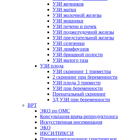
УЗИ яичников
УЗИ матки
УЗИ молочной железы
УЗИ мошонки
УЗИ печени и почек
УЗИ поджелудочной железы
УЗИ предстательной железы
УЗИ селезенки
УЗИ лимфоузлов
УЗИ брюшной полости
УЗИ малого таза
УЗИ плода
УЗИ скрининг 1 триместра
2 скрининг при беременности
УЗИ плода 3 триместр
УЗИ при беременности
Пренатальный скрининг
3Д УЗИ при беременности
ВРТ
ЭКО по ОМС
Консультация врача-репродуктолога
Искусственная инсеминация
ЭКО
ИКСИ/ПИКСИ
Преимплантационное генетическое