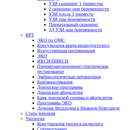
УЗИ скрининг 1 триместра
2 скрининг при беременности
УЗИ плода 3 триместр
УЗИ при беременности
Пренатальный скрининг
3Д УЗИ при беременности
ВРТ
ЭКО по ОМС
Консультация врача-репродуктолога
Искусственная инсеминация
ЭКО
ИКСИ/ПИКСИ
Преимплантационное генетическое
тестирование
Эмбриологическая лаборатория
Криоконсервация
Донорские программы
Донорские яйцеклетки
Банк донорской спермы и яйцеклеток
Программы ЭКО
Лечение бесплодия в Нижнем Новгороде
Стать донором
Урология
Консультация уролога-андролога
Спермограмма