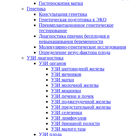
Гистероскопия матки
Генетика
Консультация генетика
Генетическая подготовка к ЭКО
Преимплантационное генетическое
тестирование
Диагностика причин бесплодия и
невынашивания беременности
Молекулярно-генетические исследования
Определение резус-фактора плода
УЗИ диагностика
УЗИ органов
УЗИ щитовидной железы
УЗИ яичников
УЗИ матки
УЗИ молочной железы
УЗИ мошонки
УЗИ печени и почек
УЗИ поджелудочной железы
УЗИ предстательной железы
УЗИ селезенки
УЗИ лимфоузлов
УЗИ брюшной полости
УЗИ малого таза
УЗИ плода