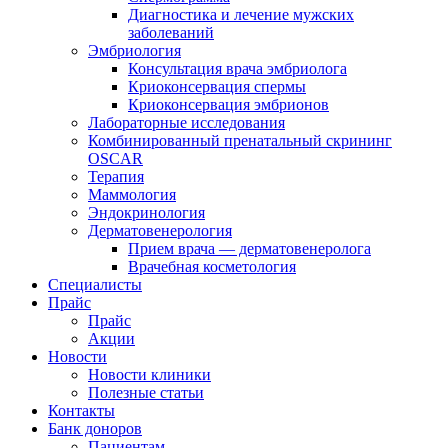
Диагностика и лечение мужских
заболеваний
Эмбриология
Консультация врача эмбриолога
Криоконсервация спермы
Криоконсервация эмбрионов
Лабораторные исследования
Комбинированный пренатальный скрининг
OSCAR
Терапия
Маммология
Эндокринология
Дерматовенерология
Прием врача — дерматовенеролога
Врачебная косметология
Специалисты
Прайс
Прайс
Акции
Новости
Новости клиники
Полезные статьи
Контакты
Банк доноров
Пациентам