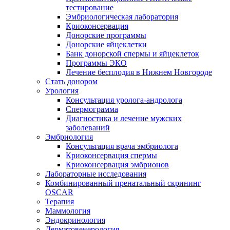
тестирование
Эмбриологическая лаборатория
Криоконсервация
Донорские программы
Донорские яйцеклетки
Банк донорской спермы и яйцеклеток
Программы ЭКО
Лечение бесплодия в Нижнем Новгороде
Стать донором
Урология
Консультация уролога-андролога
Спермограмма
Диагностика и лечение мужских
заболеваний
Эмбриология
Консультация врача эмбриолога
Криоконсервация спермы
Криоконсервация эмбрионов
Лабораторные исследования
Комбинированный пренатальный скрининг
OSCAR
Терапия
Маммология
Эндокринология
Дерматовенерология