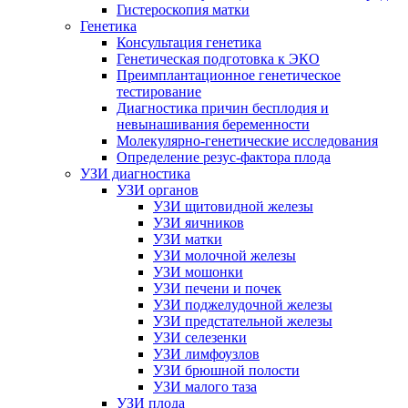
Гистероскопия матки
Генетика
Консультация генетика
Генетическая подготовка к ЭКО
Преимплантационное генетическое
тестирование
Диагностика причин бесплодия и
невынашивания беременности
Молекулярно-генетические исследования
Определение резус-фактора плода
УЗИ диагностика
УЗИ органов
УЗИ щитовидной железы
УЗИ яичников
УЗИ матки
УЗИ молочной железы
УЗИ мошонки
УЗИ печени и почек
УЗИ поджелудочной железы
УЗИ предстательной железы
УЗИ селезенки
УЗИ лимфоузлов
УЗИ брюшной полости
УЗИ малого таза
УЗИ плода