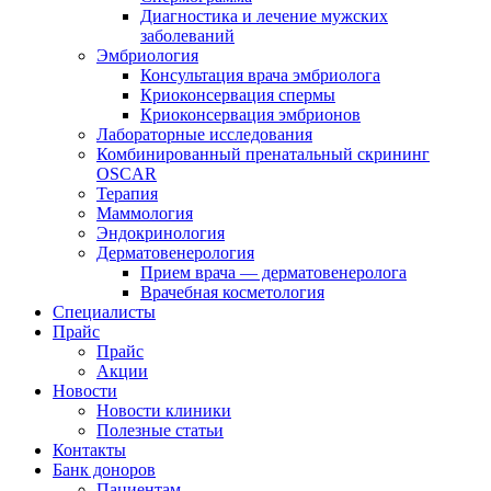
Диагностика и лечение мужских
заболеваний
Эмбриология
Консультация врача эмбриолога
Криоконсервация спермы
Криоконсервация эмбрионов
Лабораторные исследования
Комбинированный пренатальный скрининг
OSCAR
Терапия
Маммология
Эндокринология
Дерматовенерология
Прием врача — дерматовенеролога
Врачебная косметология
Специалисты
Прайс
Прайс
Акции
Новости
Новости клиники
Полезные статьи
Контакты
Банк доноров
Пациентам