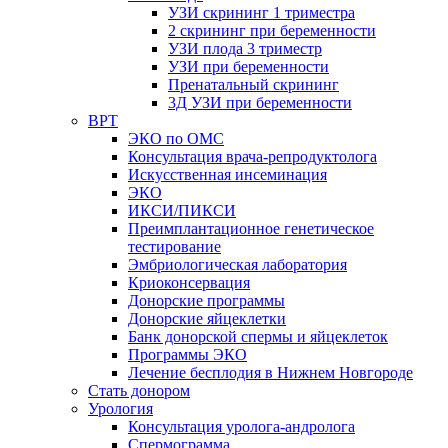
УЗИ скрининг 1 триместра
2 скрининг при беременности
УЗИ плода 3 триместр
УЗИ при беременности
Пренатальный скрининг
3Д УЗИ при беременности
ВРТ
ЭКО по ОМС
Консультация врача-репродуктолога
Искусственная инсеминация
ЭКО
ИКСИ/ПИКСИ
Преимплантационное генетическое
тестирование
Эмбриологическая лаборатория
Криоконсервация
Донорские программы
Донорские яйцеклетки
Банк донорской спермы и яйцеклеток
Программы ЭКО
Лечение бесплодия в Нижнем Новгороде
Стать донором
Урология
Консультация уролога-андролога
Спермограмма