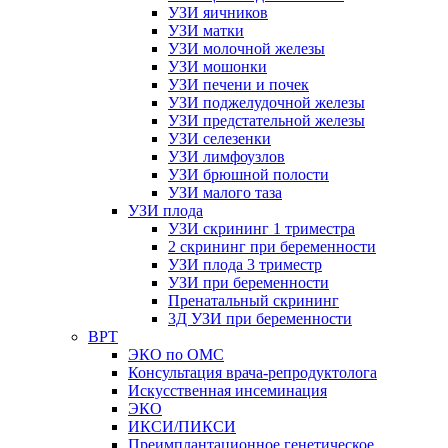
УЗИ яичников
УЗИ матки
УЗИ молочной железы
УЗИ мошонки
УЗИ печени и почек
УЗИ поджелудочной железы
УЗИ предстательной железы
УЗИ селезенки
УЗИ лимфоузлов
УЗИ брюшной полости
УЗИ малого таза
УЗИ плода
УЗИ скрининг 1 триместра
2 скрининг при беременности
УЗИ плода 3 триместр
УЗИ при беременности
Пренатальный скрининг
3Д УЗИ при беременности
ВРТ
ЭКО по ОМС
Консультация врача-репродуктолога
Искусственная инсеминация
ЭКО
ИКСИ/ПИКСИ
Преимплантационное генетическое