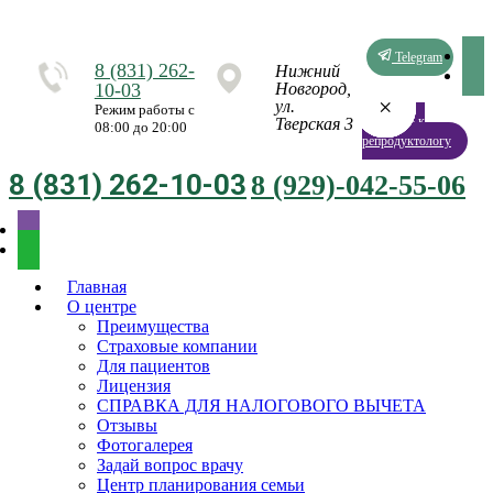
Telegram
8 (831) 262-
Нижний
10-03
Новгород,
×
×
×
×
×
×
×
×
ул.
Режим работы с
Запись к
Тверская 3
08:00 до 20:00
репродуктологу
8 (831) 262-10-03
8 (929)-042-55-06
Главная
О центре
Преимущества
Страховые компании
Для пациентов
Лицензия
СПРАВКА ДЛЯ НАЛОГОВОГО ВЫЧЕТА
Отзывы
Фотогалерея
Задай вопрос врачу
Центр планирования семьи