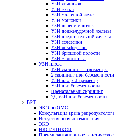
УЗИ яичников
УЗИ матки
УЗИ молочной железы
УЗИ мошонки
УЗИ печени и почек
УЗИ поджелудочной железы
УЗИ предстательной железы
УЗИ селезенки
УЗИ лимфоузлов
УЗИ брюшной полости
УЗИ малого таза
УЗИ плода
УЗИ скрининг 1 триместра
2 скрининг при беременности
УЗИ плода 3 триместр
УЗИ при беременности
Пренатальный скрининг
3Д УЗИ при беременности
ВРТ
ЭКО по ОМС
Консультация врача-репродуктолога
Искусственная инсеминация
ЭКО
ИКСИ/ПИКСИ
Преимплантационное генетическое