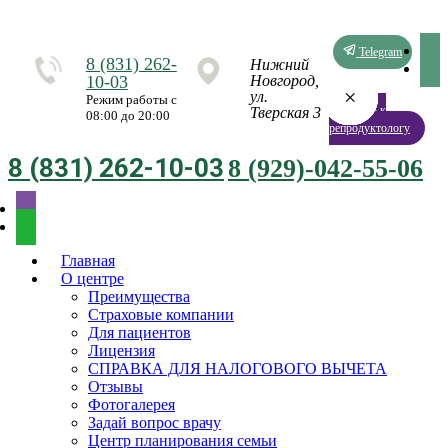
Telegram
8 (831) 262-
Нижний
10-03
Новгород,
×
×
×
×
×
×
×
×
ул.
Режим работы с
Запись к
Тверская 3
08:00 до 20:00
репродуктологу
8 (831) 262-10-03
8 (929)-042-55-06
Главная
О центре
Преимущества
Страховые компании
Для пациентов
Лицензия
СПРАВКА ДЛЯ НАЛОГОВОГО ВЫЧЕТА
Отзывы
Фотогалерея
Задай вопрос врачу
Центр планирования семьи