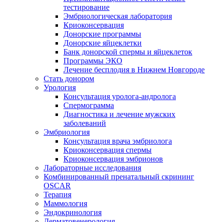
тестирование
Эмбриологическая лаборатория
Криоконсервация
Донорские программы
Донорские яйцеклетки
Банк донорской спермы и яйцеклеток
Программы ЭКО
Лечение бесплодия в Нижнем Новгороде
Стать донором
Урология
Консультация уролога-андролога
Спермограмма
Диагностика и лечение мужских
заболеваний
Эмбриология
Консультация врача эмбриолога
Криоконсервация спермы
Криоконсервация эмбрионов
Лабораторные исследования
Комбинированный пренатальный скрининг
OSCAR
Терапия
Маммология
Эндокринология
Дерматовенерология