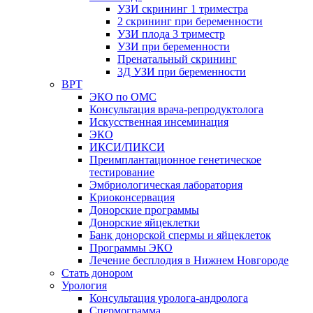
УЗИ скрининг 1 триместра
2 скрининг при беременности
УЗИ плода 3 триместр
УЗИ при беременности
Пренатальный скрининг
3Д УЗИ при беременности
ВРТ
ЭКО по ОМС
Консультация врача-репродуктолога
Искусственная инсеминация
ЭКО
ИКСИ/ПИКСИ
Преимплантационное генетическое
тестирование
Эмбриологическая лаборатория
Криоконсервация
Донорские программы
Донорские яйцеклетки
Банк донорской спермы и яйцеклеток
Программы ЭКО
Лечение бесплодия в Нижнем Новгороде
Стать донором
Урология
Консультация уролога-андролога
Спермограмма