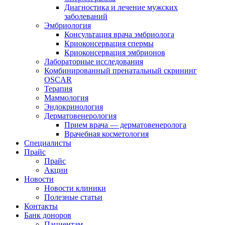
Диагностика и лечение мужских
заболеваний
Эмбриология
Консультация врача эмбриолога
Криоконсервация спермы
Криоконсервация эмбрионов
Лабораторные исследования
Комбинированный пренатальный скрининг
OSCAR
Терапия
Маммология
Эндокринология
Дерматовенерология
Прием врача — дерматовенеролога
Врачебная косметология
Специалисты
Прайс
Прайс
Акции
Новости
Новости клиники
Полезные статьи
Контакты
Банк доноров
Пациентам