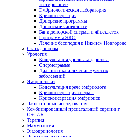
тестирование
Эмбриологическая лаборатория
Криоконсервация
Донорские программы
Донорские яйцеклетки
Банк донорской спермы и яйцеклеток
Программы ЭКО
Лечение бесплодия в Нижнем Новгороде
Стать донором
Урология
Консультация уролога-андролога
Спермограмма
Диагностика и лечение мужских
заболеваний
Эмбриология
Консультация врача эмбриолога
Криоконсервация спермы
Криоконсервация эмбрионов
Лабораторные исследования
Комбинированный пренатальный скрининг
OSCAR
Терапия
Маммология
Эндокринология
Дерматовенерология