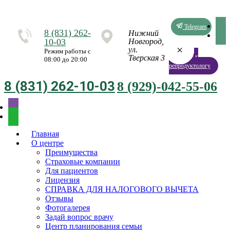
Telegram
8 (831) 262-
Нижний
10-03
Новгород,
×
×
×
×
×
×
×
×
ул.
Режим работы с
Запись к
Тверская 3
08:00 до 20:00
репродуктологу
8 (831) 262-10-03
8 (929)-042-55-06
Главная
О центре
Преимущества
Страховые компании
Для пациентов
Лицензия
СПРАВКА ДЛЯ НАЛОГОВОГО ВЫЧЕТА
Отзывы
Фотогалерея
Задай вопрос врачу
Центр планирования семьи