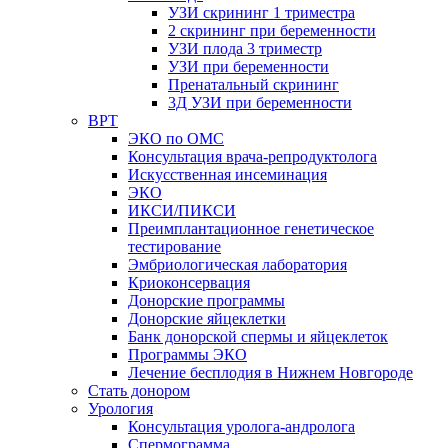
УЗИ скрининг 1 триместра
2 скрининг при беременности
УЗИ плода 3 триместр
УЗИ при беременности
Пренатальный скрининг
3Д УЗИ при беременности
ВРТ
ЭКО по ОМС
Консультация врача-репродуктолога
Искусственная инсеминация
ЭКО
ИКСИ/ПИКСИ
Преимплантационное генетическое
тестирование
Эмбриологическая лаборатория
Криоконсервация
Донорские программы
Донорские яйцеклетки
Банк донорской спермы и яйцеклеток
Программы ЭКО
Лечение бесплодия в Нижнем Новгороде
Стать донором
Урология
Консультация уролога-андролога
Спермограмма