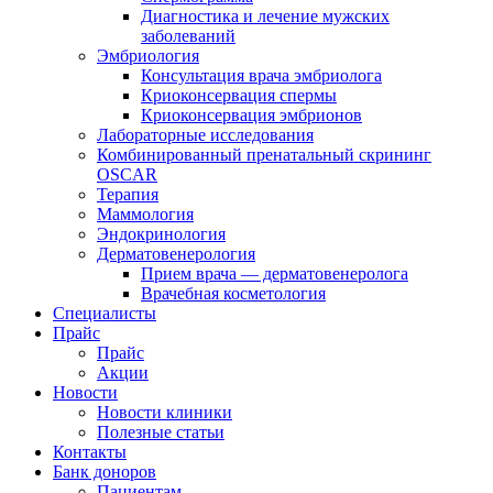
Диагностика и лечение мужских
заболеваний
Эмбриология
Консультация врача эмбриолога
Криоконсервация спермы
Криоконсервация эмбрионов
Лабораторные исследования
Комбинированный пренатальный скрининг
OSCAR
Терапия
Маммология
Эндокринология
Дерматовенерология
Прием врача — дерматовенеролога
Врачебная косметология
Специалисты
Прайс
Прайс
Акции
Новости
Новости клиники
Полезные статьи
Контакты
Банк доноров
Пациентам