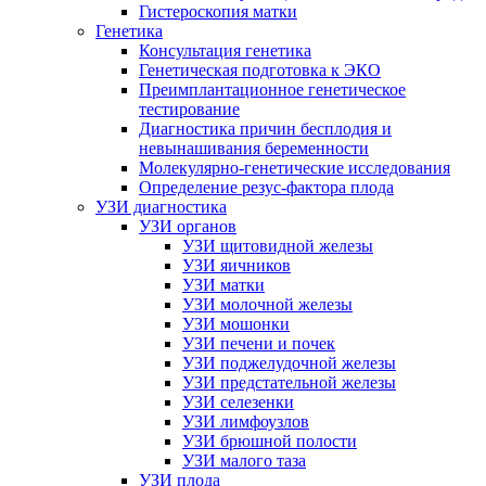
Гистероскопия матки
Генетика
Консультация генетика
Генетическая подготовка к ЭКО
Преимплантационное генетическое
тестирование
Диагностика причин бесплодия и
невынашивания беременности
Молекулярно-генетические исследования
Определение резус-фактора плода
УЗИ диагностика
УЗИ органов
УЗИ щитовидной железы
УЗИ яичников
УЗИ матки
УЗИ молочной железы
УЗИ мошонки
УЗИ печени и почек
УЗИ поджелудочной железы
УЗИ предстательной железы
УЗИ селезенки
УЗИ лимфоузлов
УЗИ брюшной полости
УЗИ малого таза
УЗИ плода