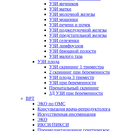
УЗИ яичников
УЗИ матки
УЗИ молочной железы
УЗИ мошонки
УЗИ печени и почек
УЗИ поджелудочной железы
УЗИ предстательной железы
УЗИ селезенки
УЗИ лимфоузлов
УЗИ брюшной полости
УЗИ малого таза
УЗИ плода
УЗИ скрининг 1 триместра
2 скрининг при беременности
УЗИ плода 3 триместр
УЗИ при беременности
Пренатальный скрининг
3Д УЗИ при беременности
ВРТ
ЭКО по ОМС
Консультация врача-репродуктолога
Искусственная инсеминация
ЭКО
ИКСИ/ПИКСИ
Преимплантационное генетическое