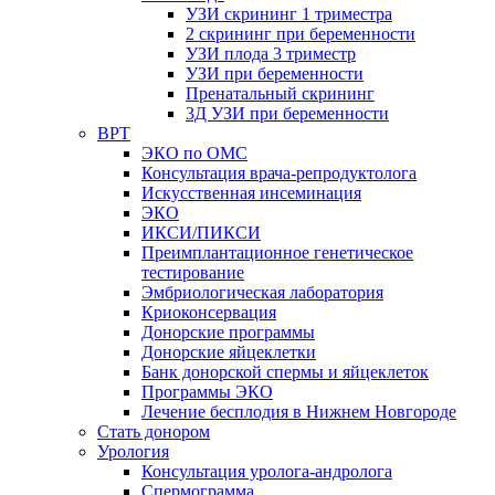
УЗИ скрининг 1 триместра
2 скрининг при беременности
УЗИ плода 3 триместр
УЗИ при беременности
Пренатальный скрининг
3Д УЗИ при беременности
ВРТ
ЭКО по ОМС
Консультация врача-репродуктолога
Искусственная инсеминация
ЭКО
ИКСИ/ПИКСИ
Преимплантационное генетическое
тестирование
Эмбриологическая лаборатория
Криоконсервация
Донорские программы
Донорские яйцеклетки
Банк донорской спермы и яйцеклеток
Программы ЭКО
Лечение бесплодия в Нижнем Новгороде
Стать донором
Урология
Консультация уролога-андролога
Спермограмма