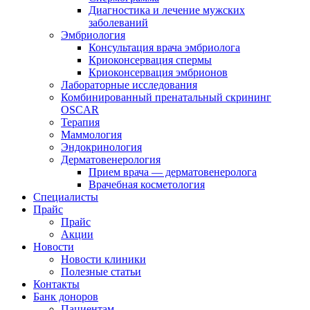
Диагностика и лечение мужских
заболеваний
Эмбриология
Консультация врача эмбриолога
Криоконсервация спермы
Криоконсервация эмбрионов
Лабораторные исследования
Комбинированный пренатальный скрининг
OSCAR
Терапия
Маммология
Эндокринология
Дерматовенерология
Прием врача — дерматовенеролога
Врачебная косметология
Специалисты
Прайс
Прайс
Акции
Новости
Новости клиники
Полезные статьи
Контакты
Банк доноров
Пациентам