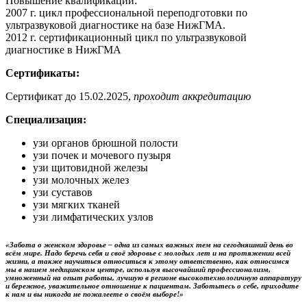
Повышение квалификации:
2007 г. цикл профессиональной переподготовки по
ультразвуковой диагностике на базе НижГМА.
2012 г. сертификационный цикл по ультразвуковой
диагностике в НижГМА
Сертификаты:
Сертификат до 15.02.2025,
проходит аккредитацию
Специализация:
узи органов брюшной полости
узи почек и мочевого пузыря
узи щитовидной железы
узи молочных желез
узи суставов
узи мягких тканей
узи лимфатических узлов
«Забота о женском здоровье – одна из самых важных тем на сегодняшний день во
всём мире. Надо беречь себя и своё здоровье с молодых лет и на протяжении всей
жизни, а также научиться относиться к этому ответственно, как относимся
мы в нашем медицинском центре, используя высочайший профессионализм,
умноженный на опыт работы, лучшую в регионе высокотехнологичную аппаратуру
и бережное, уважительное отношение к пациентам. Заботьтесь о себе, приходите
к нам и вы никогда не пожалеете о своём выборе!»