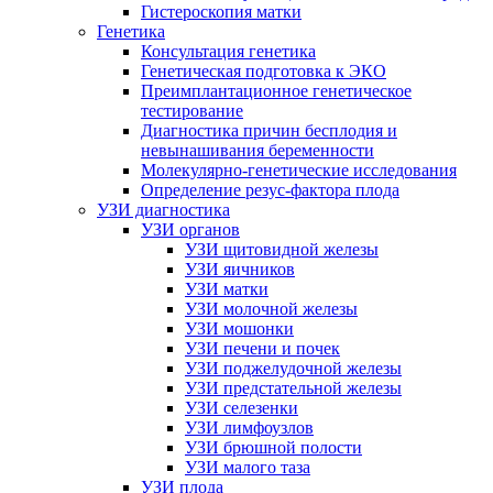
Гистероскопия матки
Генетика
Консультация генетика
Генетическая подготовка к ЭКО
Преимплантационное генетическое
тестирование
Диагностика причин бесплодия и
невынашивания беременности
Молекулярно-генетические исследования
Определение резус-фактора плода
УЗИ диагностика
УЗИ органов
УЗИ щитовидной железы
УЗИ яичников
УЗИ матки
УЗИ молочной железы
УЗИ мошонки
УЗИ печени и почек
УЗИ поджелудочной железы
УЗИ предстательной железы
УЗИ селезенки
УЗИ лимфоузлов
УЗИ брюшной полости
УЗИ малого таза
УЗИ плода