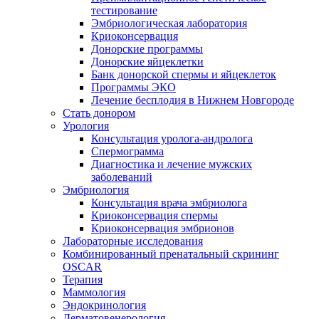
тестирование
Эмбриологическая лаборатория
Криоконсервация
Донорские программы
Донорские яйцеклетки
Банк донорской спермы и яйцеклеток
Программы ЭКО
Лечение бесплодия в Нижнем Новгороде
Стать донором
Урология
Консультация уролога-андролога
Спермограмма
Диагностика и лечение мужских
заболеваний
Эмбриология
Консультация врача эмбриолога
Криоконсервация спермы
Криоконсервация эмбрионов
Лабораторные исследования
Комбинированный пренатальный скрининг
OSCAR
Терапия
Маммология
Эндокринология
Дерматовенерология