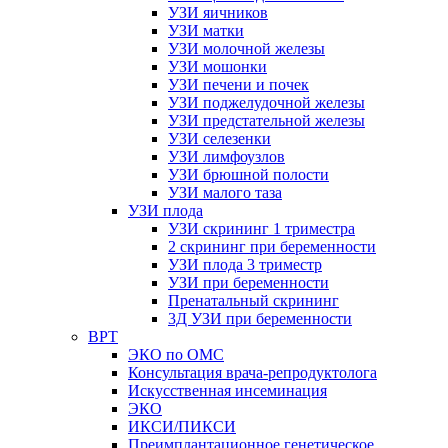
УЗИ яичников
УЗИ матки
УЗИ молочной железы
УЗИ мошонки
УЗИ печени и почек
УЗИ поджелудочной железы
УЗИ предстательной железы
УЗИ селезенки
УЗИ лимфоузлов
УЗИ брюшной полости
УЗИ малого таза
УЗИ плода
УЗИ скрининг 1 триместра
2 скрининг при беременности
УЗИ плода 3 триместр
УЗИ при беременности
Пренатальный скрининг
3Д УЗИ при беременности
ВРТ
ЭКО по ОМС
Консультация врача-репродуктолога
Искусственная инсеминация
ЭКО
ИКСИ/ПИКСИ
Преимплантационное генетическое