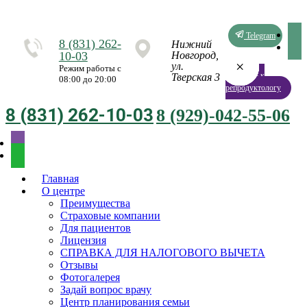
Telegram
8 (831) 262-
Нижний
10-03
Новгород,
×
×
×
×
×
×
×
×
ул.
Режим работы с
Запись к
Тверская 3
08:00 до 20:00
репродуктологу
8 (831) 262-10-03
8 (929)-042-55-06
Главная
О центре
Преимущества
Страховые компании
Для пациентов
Лицензия
СПРАВКА ДЛЯ НАЛОГОВОГО ВЫЧЕТА
Отзывы
Фотогалерея
Задай вопрос врачу
Центр планирования семьи