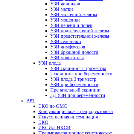
УЗИ яичников
УЗИ матки
УЗИ молочной железы
УЗИ мошонки
УЗИ печени и почек
УЗИ поджелудочной железы
УЗИ предстательной железы
УЗИ селезенки
УЗИ лимфоузлов
УЗИ брюшной полости
УЗИ малого таза
УЗИ плода
УЗИ скрининг 1 триместра
2 скрининг при беременности
УЗИ плода 3 триместр
УЗИ при беременности
Пренатальный скрининг
3Д УЗИ при беременности
ВРТ
ЭКО по ОМС
Консультация врача-репродуктолога
Искусственная инсеминация
ЭКО
ИКСИ/ПИКСИ
Преимплантационное генетическое