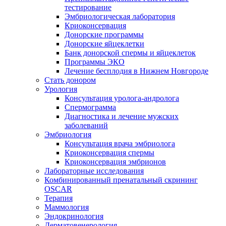
тестирование
Эмбриологическая лаборатория
Криоконсервация
Донорские программы
Донорские яйцеклетки
Банк донорской спермы и яйцеклеток
Программы ЭКО
Лечение бесплодия в Нижнем Новгороде
Стать донором
Урология
Консультация уролога-андролога
Спермограмма
Диагностика и лечение мужских
заболеваний
Эмбриология
Консультация врача эмбриолога
Криоконсервация спермы
Криоконсервация эмбрионов
Лабораторные исследования
Комбинированный пренатальный скрининг
OSCAR
Терапия
Маммология
Эндокринология
Дерматовенерология