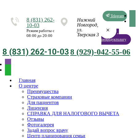
Telegram
8 (831) 262-
Нижний
10-03
Новгород,
×
×
×
×
×
×
×
×
ул.
Режим работы с
Запись к
Тверская 3
08:00 до 20:00
репродуктологу
8 (831) 262-10-03
8 (929)-042-55-06
Главная
О центре
Преимущества
Страховые компании
Для пациентов
Лицензия
СПРАВКА ДЛЯ НАЛОГОВОГО ВЫЧЕТА
Отзывы
Фотогалерея
Задай вопрос врачу
Центр планирования семьи