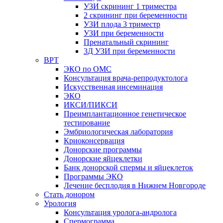
УЗИ скрининг 1 триместра
2 скрининг при беременности
УЗИ плода 3 триместр
УЗИ при беременности
Пренатальный скрининг
3Д УЗИ при беременности
ВРТ
ЭКО по ОМС
Консультация врача-репродуктолога
Искусственная инсеминация
ЭКО
ИКСИ/ПИКСИ
Преимплантационное генетическое
тестирование
Эмбриологическая лаборатория
Криоконсервация
Донорские программы
Донорские яйцеклетки
Банк донорской спермы и яйцеклеток
Программы ЭКО
Лечение бесплодия в Нижнем Новгороде
Стать донором
Урология
Консультация уролога-андролога
Спермограмма