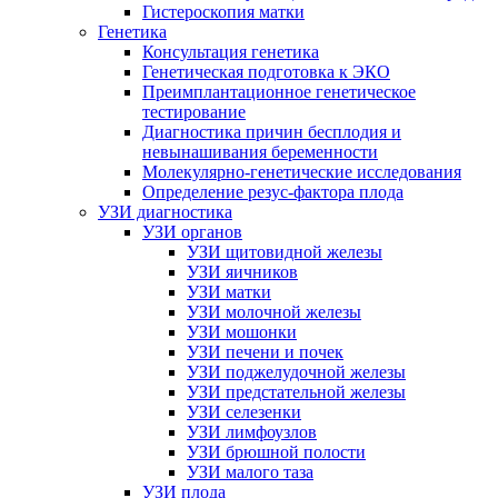
Гистероскопия матки
Генетика
Консультация генетика
Генетическая подготовка к ЭКО
Преимплантационное генетическое
тестирование
Диагностика причин бесплодия и
невынашивания беременности
Молекулярно-генетические исследования
Определение резус-фактора плода
УЗИ диагностика
УЗИ органов
УЗИ щитовидной железы
УЗИ яичников
УЗИ матки
УЗИ молочной железы
УЗИ мошонки
УЗИ печени и почек
УЗИ поджелудочной железы
УЗИ предстательной железы
УЗИ селезенки
УЗИ лимфоузлов
УЗИ брюшной полости
УЗИ малого таза
УЗИ плода