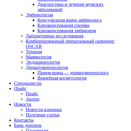
Диагностика и лечение мужских
заболеваний
Эмбриология
Консультация врача эмбриолога
Криоконсервация спермы
Криоконсервация эмбрионов
Лабораторные исследования
Комбинированный пренатальный скрининг
OSCAR
Терапия
Маммология
Эндокринология
Дерматовенерология
Прием врача — дерматовенеролога
Врачебная косметология
Специалисты
Прайс
Прайс
Акции
Новости
Новости клиники
Полезные статьи
Контакты
Банк доноров
Пациентам