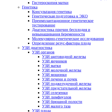
Гистероскопия матки
Генетика
Консультация генетика
Генетическая подготовка к ЭКО
Преимплантационное генетическое
тестирование
Диагностика причин бесплодия и
невынашивания беременности
Молекулярно-генетические исследования
Определение резус-фактора плода
УЗИ диагностика
УЗИ органов
УЗИ щитовидной железы
УЗИ яичников
УЗИ матки
УЗИ молочной железы
УЗИ мошонки
УЗИ печени и почек
УЗИ поджелудочной железы
УЗИ предстательной железы
УЗИ селезенки
УЗИ лимфоузлов
УЗИ брюшной полости
УЗИ малого таза
УЗИ плода