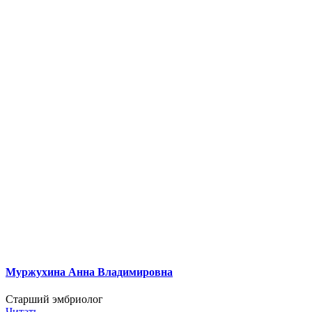
Муржухина Анна Владимировна
Старший эмбриолог
Читать