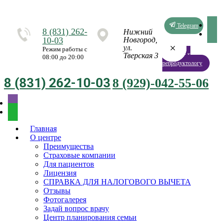
Telegram
8 (831) 262-
Нижний
10-03
Новгород,
×
×
×
×
×
×
×
×
ул.
Режим работы с
Запись к
Тверская 3
08:00 до 20:00
репродуктологу
8 (831) 262-10-03
8 (929)-042-55-06
Главная
О центре
Преимущества
Страховые компании
Для пациентов
Лицензия
СПРАВКА ДЛЯ НАЛОГОВОГО ВЫЧЕТА
Отзывы
Фотогалерея
Задай вопрос врачу
Центр планирования семьи