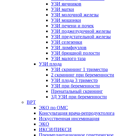
УЗИ яичников
УЗИ матки
УЗИ молочной железы
УЗИ мошонки
УЗИ печени и почек
УЗИ поджелудочной железы
УЗИ предстательной железы
УЗИ селезенки
УЗИ лимфоузлов
УЗИ брюшной полости
УЗИ малого таза
УЗИ плода
УЗИ скрининг 1 триместра
2 скрининг при беременности
УЗИ плода 3 триместр
УЗИ при беременности
Пренатальный скрининг
3Д УЗИ при беременности
ВРТ
ЭКО по ОМС
Консультация врача-репродуктолога
Искусственная инсеминация
ЭКО
ИКСИ/ПИКСИ
Преимплантационное генетическое