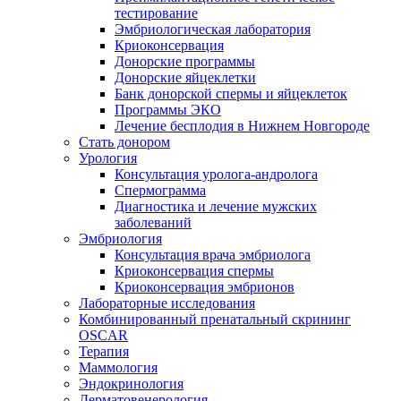
тестирование
Эмбриологическая лаборатория
Криоконсервация
Донорские программы
Донорские яйцеклетки
Банк донорской спермы и яйцеклеток
Программы ЭКО
Лечение бесплодия в Нижнем Новгороде
Стать донором
Урология
Консультация уролога-андролога
Спермограмма
Диагностика и лечение мужских
заболеваний
Эмбриология
Консультация врача эмбриолога
Криоконсервация спермы
Криоконсервация эмбрионов
Лабораторные исследования
Комбинированный пренатальный скрининг
OSCAR
Терапия
Маммология
Эндокринология
Дерматовенерология