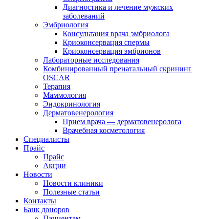
Диагностика и лечение мужских
заболеваний
Эмбриология
Консультация врача эмбриолога
Криоконсервация спермы
Криоконсервация эмбрионов
Лабораторные исследования
Комбинированный пренатальный скрининг
OSCAR
Терапия
Маммология
Эндокринология
Дерматовенерология
Прием врача — дерматовенеролога
Врачебная косметология
Специалисты
Прайс
Прайс
Акции
Новости
Новости клиники
Полезные статьи
Контакты
Банк доноров
Пациентам