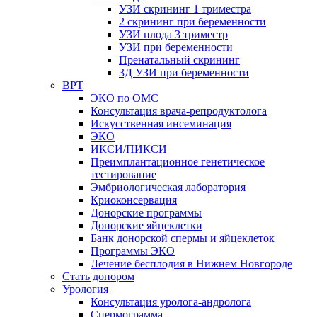
УЗИ скрининг 1 триместра
2 скрининг при беременности
УЗИ плода 3 триместр
УЗИ при беременности
Пренатальный скрининг
3Д УЗИ при беременности
ВРТ
ЭКО по ОМС
Консультация врача-репродуктолога
Искусственная инсеминация
ЭКО
ИКСИ/ПИКСИ
Преимплантационное генетическое
тестирование
Эмбриологическая лаборатория
Криоконсервация
Донорские программы
Донорские яйцеклетки
Банк донорской спермы и яйцеклеток
Программы ЭКО
Лечение бесплодия в Нижнем Новгороде
Стать донором
Урология
Консультация уролога-андролога
Спермограмма