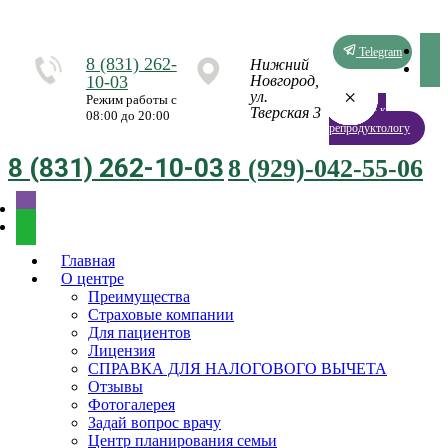
Telegram
8 (831) 262-
Нижний
10-03
Новгород,
×
×
×
×
×
×
×
×
ул.
Режим работы с
Запись к
Тверская 3
08:00 до 20:00
репродуктологу
8 (831) 262-10-03
8 (929)-042-55-06
Главная
О центре
Преимущества
Страховые компании
Для пациентов
Лицензия
СПРАВКА ДЛЯ НАЛОГОВОГО ВЫЧЕТА
Отзывы
Фотогалерея
Задай вопрос врачу
Центр планирования семьи