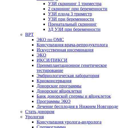
УЗИ скрининг 1 триместра
2 скрининг при беременности
УЗИ плода 3 триместр
УЗИ при беременности
Пренатальный скрининг
3Д УЗИ при беременности
ВРТ
ЭКО по ОМС
Консультация врача-репродуктолога
Искусственная инсеминация
ЭКО
ИКСИ/ПИКСИ
Преимплантационное генетическое
тестирование
Эмбриологическая лаборатория
Криоконсервация
Донорские программы
Донорские яйцеклетки
Банк донорской спермы и яйцеклеток
Программы ЭКО
Лечение бесплодия в Нижнем Новгороде
Стать донором
Урология
Консультация уролога-андролога
Спермограмма