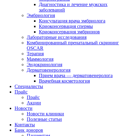
Диагностика и лечение мужских
заболеваний
Эмбриология
Консультация врача эмбриолога
Криоконсервация спермы
Криоконсервация эмбрионов
Лабораторные исследования
Комбинированный пренатальный скрининг
OSCAR
Терапия
Маммология
Эндокринология
Дерматовенерология
Прием врача — дерматовенеролога
Врачебная косметология
Специалисты
Прайс
Прайс
Акции
Новости
Новости клиники
Полезные статьи
Контакты
Банк доноров
Пациентам