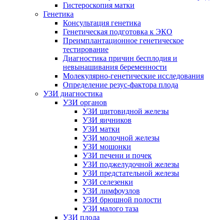
Гистероскопия матки
Генетика
Консультация генетика
Генетическая подготовка к ЭКО
Преимплантационное генетическое
тестирование
Диагностика причин бесплодия и
невынашивания беременности
Молекулярно-генетические исследования
Определение резус-фактора плода
УЗИ диагностика
УЗИ органов
УЗИ щитовидной железы
УЗИ яичников
УЗИ матки
УЗИ молочной железы
УЗИ мошонки
УЗИ печени и почек
УЗИ поджелудочной железы
УЗИ предстательной железы
УЗИ селезенки
УЗИ лимфоузлов
УЗИ брюшной полости
УЗИ малого таза
УЗИ плода