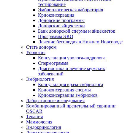
тестирование
Эмбриологическая лаборатория
Криоконсервация
Донорские программы
Донорские яйцеклетки
Банк донорской спермы и яйцеклеток
Программы ЭКО
Лечение бесплодия в Нижнем Новгороде
Стать донором
Урология
Консультация уролога-андролога
Спермограмма
Диагностика и лечение мужских
заболеваний
Эмбриология
Консультация врача эмбриолога
Криоконсервация спермы
Криоконсервация эмбрионов
Лабораторные исследования
Комбинированный пренатальный скрининг
OSCAR
Терапия
Маммология
Эндокринология
Дерматовенерология