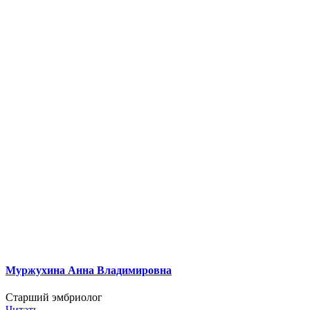
Муржухина Анна Владимировна
Старший эмбриолог
Читать