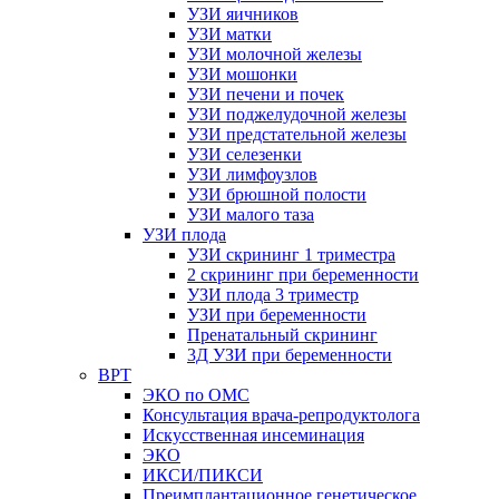
УЗИ яичников
УЗИ матки
УЗИ молочной железы
УЗИ мошонки
УЗИ печени и почек
УЗИ поджелудочной железы
УЗИ предстательной железы
УЗИ селезенки
УЗИ лимфоузлов
УЗИ брюшной полости
УЗИ малого таза
УЗИ плода
УЗИ скрининг 1 триместра
2 скрининг при беременности
УЗИ плода 3 триместр
УЗИ при беременности
Пренатальный скрининг
3Д УЗИ при беременности
ВРТ
ЭКО по ОМС
Консультация врача-репродуктолога
Искусственная инсеминация
ЭКО
ИКСИ/ПИКСИ
Преимплантационное генетическое