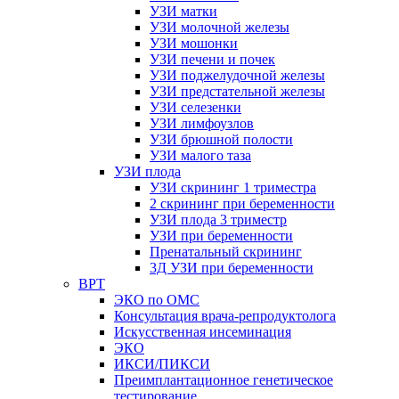
УЗИ матки
УЗИ молочной железы
УЗИ мошонки
УЗИ печени и почек
УЗИ поджелудочной железы
УЗИ предстательной железы
УЗИ селезенки
УЗИ лимфоузлов
УЗИ брюшной полости
УЗИ малого таза
УЗИ плода
УЗИ скрининг 1 триместра
2 скрининг при беременности
УЗИ плода 3 триместр
УЗИ при беременности
Пренатальный скрининг
3Д УЗИ при беременности
ВРТ
ЭКО по ОМС
Консультация врача-репродуктолога
Искусственная инсеминация
ЭКО
ИКСИ/ПИКСИ
Преимплантационное генетическое
тестирование