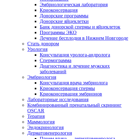
Эмбриологическая лаборатория
Криоконсервация
Донорские программы
Донорские яйцеклетки
Банк донорской спермы и яйцеклеток
Программы ЭКО
Лечение бесплодия в Нижнем Новгороде
Стать донором
Урология
Консультация уролога-андролога
Спермограмма
Диагностика и лечение мужских
заболеваний
Эмбриология
Консультация врача эмбриолога
Криоконсервация спермы
Криоконсервация эмбрионов
Лабораторные исследования
Комбинированный пренатальный скрининг
OSCAR
Терапия
Маммология
Эндокринология
Дерматовенерология
Прием врача — дерматовенеролога