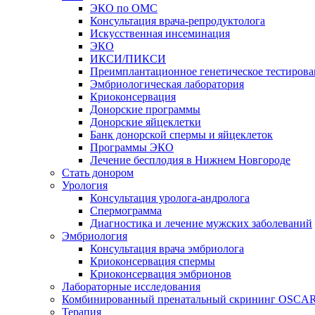
ЭКО по ОМС
Консультация врача-репродуктолога
Искусственная инсеминация
ЭКО
ИКСИ/ПИКСИ
Преимплантационное генетическое тестирова
Эмбриологическая лаборатория
Криоконсервация
Донорские программы
Донорские яйцеклетки
Банк донорской спермы и яйцеклеток
Программы ЭКО
Лечение бесплодия в Нижнем Новгороде
Стать донором
Урология
Консультация уролога-андролога
Спермограмма
Диагностика и лечение мужских заболеваний
Эмбриология
Консультация врача эмбриолога
Криоконсервация спермы
Криоконсервация эмбрионов
Лабораторные исследования
Комбинированный пренатальный скрининг OSCA
Терапия