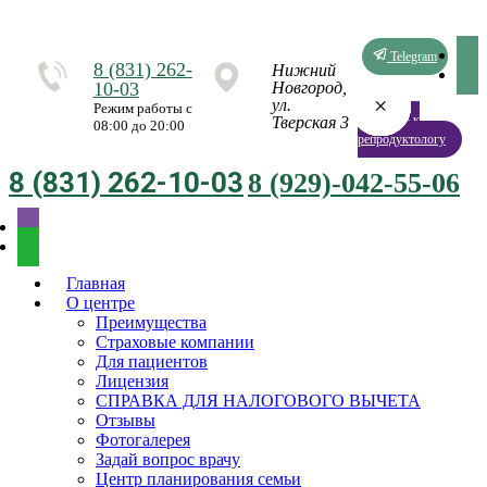
Telegram
8 (831) 262-
Нижний
10-03
Новгород,
×
×
×
×
×
×
×
×
ул.
Режим работы с
Запись к
Тверская 3
08:00 до 20:00
репродуктологу
8 (831) 262-10-03
8 (929)-042-55-06
Главная
О центре
Преимущества
Страховые компании
Для пациентов
Лицензия
СПРАВКА ДЛЯ НАЛОГОВОГО ВЫЧЕТА
Отзывы
Фотогалерея
Задай вопрос врачу
Центр планирования семьи