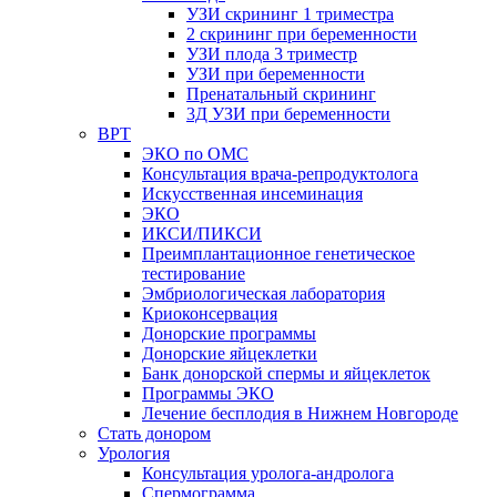
УЗИ скрининг 1 триместра
2 скрининг при беременности
УЗИ плода 3 триместр
УЗИ при беременности
Пренатальный скрининг
3Д УЗИ при беременности
ВРТ
ЭКО по ОМС
Консультация врача-репродуктолога
Искусственная инсеминация
ЭКО
ИКСИ/ПИКСИ
Преимплантационное генетическое
тестирование
Эмбриологическая лаборатория
Криоконсервация
Донорские программы
Донорские яйцеклетки
Банк донорской спермы и яйцеклеток
Программы ЭКО
Лечение бесплодия в Нижнем Новгороде
Стать донором
Урология
Консультация уролога-андролога
Спермограмма