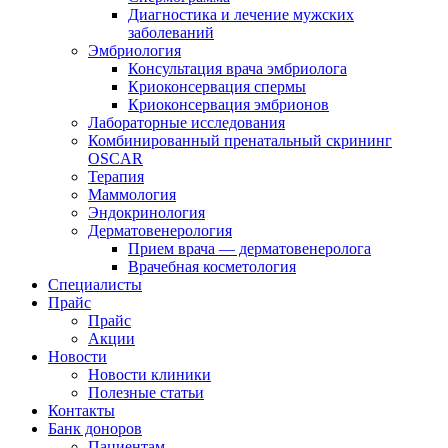
Диагностика и лечение мужских
заболеваний
Эмбриология
Консультация врача эмбриолога
Криоконсервация спермы
Криоконсервация эмбрионов
Лабораторные исследования
Комбинированный пренатальный скрининг
OSCAR
Терапия
Маммология
Эндокринология
Дерматовенерология
Прием врача — дерматовенеролога
Врачебная косметология
Специалисты
Прайс
Прайс
Акции
Новости
Новости клиники
Полезные статьи
Контакты
Банк доноров
Пациентам