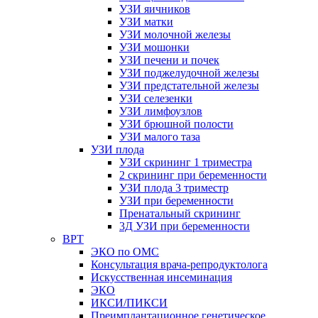
УЗИ яичников
УЗИ матки
УЗИ молочной железы
УЗИ мошонки
УЗИ печени и почек
УЗИ поджелудочной железы
УЗИ предстательной железы
УЗИ селезенки
УЗИ лимфоузлов
УЗИ брюшной полости
УЗИ малого таза
УЗИ плода
УЗИ скрининг 1 триместра
2 скрининг при беременности
УЗИ плода 3 триместр
УЗИ при беременности
Пренатальный скрининг
3Д УЗИ при беременности
ВРТ
ЭКО по ОМС
Консультация врача-репродуктолога
Искусственная инсеминация
ЭКО
ИКСИ/ПИКСИ
Преимплантационное генетическое