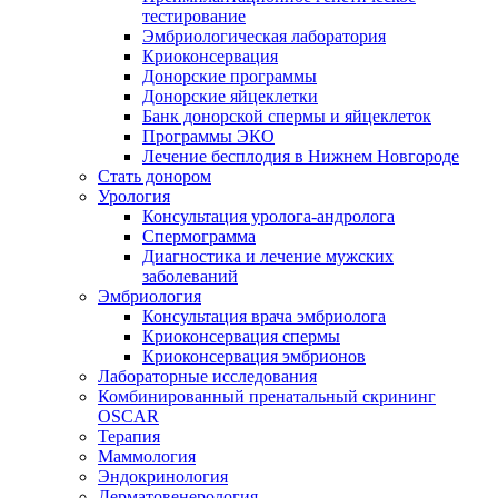
тестирование
Эмбриологическая лаборатория
Криоконсервация
Донорские программы
Донорские яйцеклетки
Банк донорской спермы и яйцеклеток
Программы ЭКО
Лечение бесплодия в Нижнем Новгороде
Стать донором
Урология
Консультация уролога-андролога
Спермограмма
Диагностика и лечение мужских
заболеваний
Эмбриология
Консультация врача эмбриолога
Криоконсервация спермы
Криоконсервация эмбрионов
Лабораторные исследования
Комбинированный пренатальный скрининг
OSCAR
Терапия
Маммология
Эндокринология
Дерматовенерология