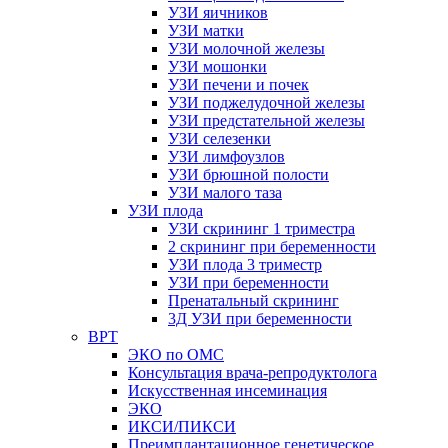
УЗИ яичников
УЗИ матки
УЗИ молочной железы
УЗИ мошонки
УЗИ печени и почек
УЗИ поджелудочной железы
УЗИ предстательной железы
УЗИ селезенки
УЗИ лимфоузлов
УЗИ брюшной полости
УЗИ малого таза
УЗИ плода
УЗИ скрининг 1 триместра
2 скрининг при беременности
УЗИ плода 3 триместр
УЗИ при беременности
Пренатальный скрининг
3Д УЗИ при беременности
ВРТ
ЭКО по ОМС
Консультация врача-репродуктолога
Искусственная инсеминация
ЭКО
ИКСИ/ПИКСИ
Преимплантационное генетическое