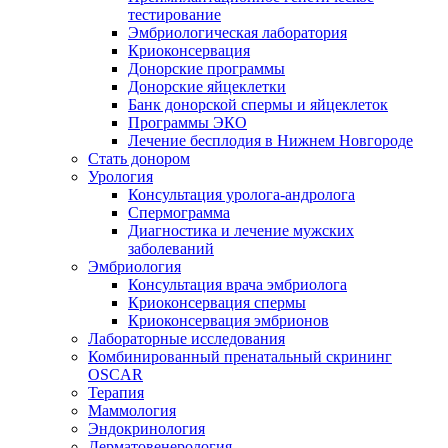
тестирование
Эмбриологическая лаборатория
Криоконсервация
Донорские программы
Донорские яйцеклетки
Банк донорской спермы и яйцеклеток
Программы ЭКО
Лечение бесплодия в Нижнем Новгороде
Стать донором
Урология
Консультация уролога-андролога
Спермограмма
Диагностика и лечение мужских
заболеваний
Эмбриология
Консультация врача эмбриолога
Криоконсервация спермы
Криоконсервация эмбрионов
Лабораторные исследования
Комбинированный пренатальный скрининг
OSCAR
Терапия
Маммология
Эндокринология
Дерматовенерология