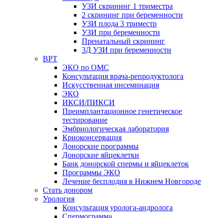
УЗИ скрининг 1 триместра
2 скрининг при беременности
УЗИ плода 3 триместр
УЗИ при беременности
Пренатальный скрининг
3Д УЗИ при беременности
ВРТ
ЭКО по ОМС
Консультация врача-репродуктолога
Искусственная инсеминация
ЭКО
ИКСИ/ПИКСИ
Преимплантационное генетическое
тестирование
Эмбриологическая лаборатория
Криоконсервация
Донорские программы
Донорские яйцеклетки
Банк донорской спермы и яйцеклеток
Программы ЭКО
Лечение бесплодия в Нижнем Новгороде
Стать донором
Урология
Консультация уролога-андролога
Спермограмма