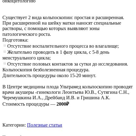
онкоцитологию
⠀
Существует 2 вида кольпоскопии: простая и расширенная.
При расширенной на шейку матки наносят специальные
растворы, с помощью которых выявляют зоны
патологического роста.⠀
Подготовка:⠀
Отсутствие воспалительного процесса во влагалище;⠀
Желательно проводить в 1 фазу цикла, с 5-8 день
менструального цикла;⠀
Отсутствие половых контактов за сутки до исследования.⠀
Кольпоскопия безболезненная процедура.⠀
Длительность процедуры около 15-20 минут.⠀
⠀
В Центре медицины плода Ультрамед кольпоскопию проводят
врачи акушеры -гинекологи Леонтьева Ю.В., Сутягина С.Н.,
Черемушкина И.А., Дрейбанд И.В. и Гришина А.К.
Стоимость процедуры —
2000₽
Категории:
Полезные статьи