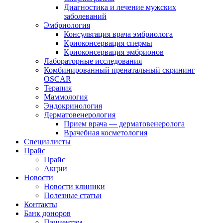
Диагностика и лечение мужских
заболеваний
Эмбриология
Консультация врача эмбриолога
Криоконсервация спермы
Криоконсервация эмбрионов
Лабораторные исследования
Комбинированный пренатальный скрининг
OSCAR
Терапия
Маммология
Эндокринология
Дерматовенерология
Прием врача — дерматовенеролога
Врачебная косметология
Специалисты
Прайс
Прайс
Акции
Новости
Новости клиники
Полезные статьи
Контакты
Банк доноров
Пациентам