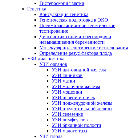
Гистероскопия матки
Генетика
Консультация генетика
Генетическая подготовка к ЭКО
Преимплантационное генетическое
тестирование
Диагностика причин бесплодия и
невынашивания беременности
Молекулярно-генетические исследования
Определение резус-фактора плода
УЗИ диагностика
УЗИ органов
УЗИ щитовидной железы
УЗИ яичников
УЗИ матки
УЗИ молочной железы
УЗИ мошонки
УЗИ печени и почек
УЗИ поджелудочной железы
УЗИ предстательной железы
УЗИ селезенки
УЗИ лимфоузлов
УЗИ брюшной полости
УЗИ малого таза
УЗИ плода