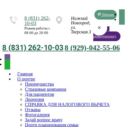
Telegram
8 (831) 262-
Нижний
10-03
Новгород,
×
×
×
×
×
×
×
×
ул.
Режим работы с
Запись к
Тверская 3
08:00 до 20:00
репродуктологу
8 (831) 262-10-03
8 (929)-042-55-06
Главная
О центре
Преимущества
Страховые компании
Для пациентов
Лицензия
СПРАВКА ДЛЯ НАЛОГОВОГО ВЫЧЕТА
Отзывы
Фотогалерея
Задай вопрос врачу
Центр планирования семьи