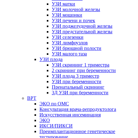
УЗИ матки
УЗИ молочной железы
УЗИ мошонки
УЗИ печени и почек
УЗИ поджелудочной железы
УЗИ предстательной железы
УЗИ селезенки
УЗИ лимфоузлов
УЗИ брюшной полости
УЗИ малого таза
УЗИ плода
УЗИ скрининг 1 триместра
2 скрининг при беременности
УЗИ плода 3 триместр
УЗИ при беременности
Пренатальный скрининг
3Д УЗИ при беременности
ВРТ
ЭКО по ОМС
Консультация врача-репродуктолога
Искусственная инсеминация
ЭКО
ИКСИ/ПИКСИ
Преимплантационное генетическое
тестирование