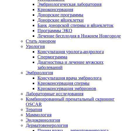
Эмбриологическая лаборатория
Криоконсервация
Донорские программы
Донорские яйцеклетки
Банк донорской спермы и яйцеклеток
Программы ЭКО
Лечение бесплодия в Нижнем Новгороде
Стать донором
Урология
Консультация уролога-андролога
Спермограмма
Диагностика и лечение мужских
заболеваний
Эмбриология
Консультация врача эмбриолога
Криоконсервация спермы
Криоконсервация эмбрионов
Лабораторные исследования
Комбинированный пренатальный скрининг
OSCAR
Терапия
Маммология
Эндокринология
Дерматовенерология
Прием врача — дерматовенеролога