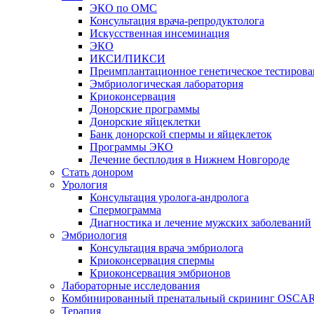
ЭКО по ОМС
Консультация врача-репродуктолога
Искусственная инсеминация
ЭКО
ИКСИ/ПИКСИ
Преимплантационное генетическое тестирова
Эмбриологическая лаборатория
Криоконсервация
Донорские программы
Донорские яйцеклетки
Банк донорской спермы и яйцеклеток
Программы ЭКО
Лечение бесплодия в Нижнем Новгороде
Стать донором
Урология
Консультация уролога-андролога
Спермограмма
Диагностика и лечение мужских заболеваний
Эмбриология
Консультация врача эмбриолога
Криоконсервация спермы
Криоконсервация эмбрионов
Лабораторные исследования
Комбинированный пренатальный скрининг OSCA
Терапия