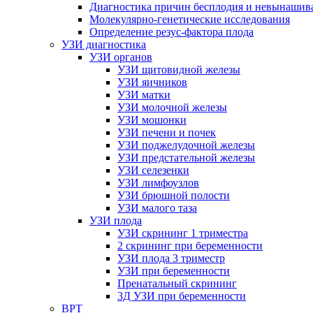
Диагностика причин бесплодия и невынашив
Молекулярно-генетические исследования
Определение резус-фактора плода
УЗИ диагностика
УЗИ органов
УЗИ щитовидной железы
УЗИ яичников
УЗИ матки
УЗИ молочной железы
УЗИ мошонки
УЗИ печени и почек
УЗИ поджелудочной железы
УЗИ предстательной железы
УЗИ селезенки
УЗИ лимфоузлов
УЗИ брюшной полости
УЗИ малого таза
УЗИ плода
УЗИ скрининг 1 триместра
2 скрининг при беременности
УЗИ плода 3 триместр
УЗИ при беременности
Пренатальный скрининг
3Д УЗИ при беременности
ВРТ