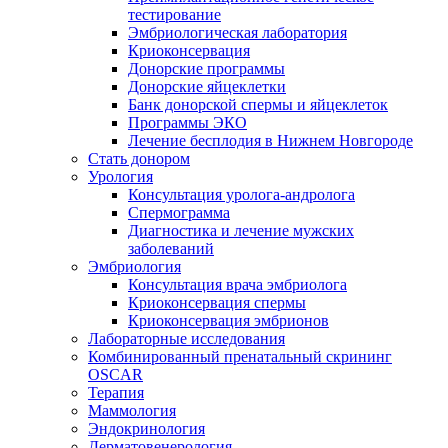
тестирование
Эмбриологическая лаборатория
Криоконсервация
Донорские программы
Донорские яйцеклетки
Банк донорской спермы и яйцеклеток
Программы ЭКО
Лечение бесплодия в Нижнем Новгороде
Стать донором
Урология
Консультация уролога-андролога
Спермограмма
Диагностика и лечение мужских
заболеваний
Эмбриология
Консультация врача эмбриолога
Криоконсервация спермы
Криоконсервация эмбрионов
Лабораторные исследования
Комбинированный пренатальный скрининг
OSCAR
Терапия
Маммология
Эндокринология
Дерматовенерология