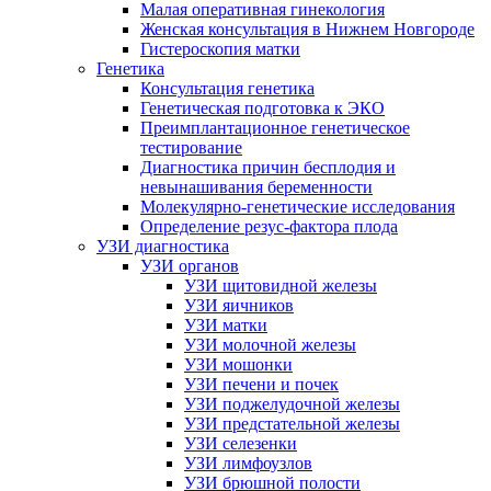
Малая оперативная гинекология
Женская консультация в Нижнем Новгороде
Гистероскопия матки
Генетика
Консультация генетика
Генетическая подготовка к ЭКО
Преимплантационное генетическое
тестирование
Диагностика причин бесплодия и
невынашивания беременности
Молекулярно-генетические исследования
Определение резус-фактора плода
УЗИ диагностика
УЗИ органов
УЗИ щитовидной железы
УЗИ яичников
УЗИ матки
УЗИ молочной железы
УЗИ мошонки
УЗИ печени и почек
УЗИ поджелудочной железы
УЗИ предстательной железы
УЗИ селезенки
УЗИ лимфоузлов
УЗИ брюшной полости