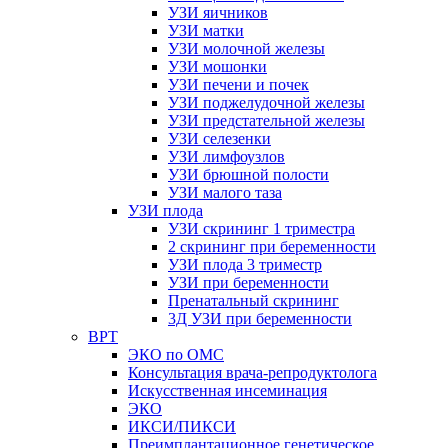
УЗИ яичников
УЗИ матки
УЗИ молочной железы
УЗИ мошонки
УЗИ печени и почек
УЗИ поджелудочной железы
УЗИ предстательной железы
УЗИ селезенки
УЗИ лимфоузлов
УЗИ брюшной полости
УЗИ малого таза
УЗИ плода
УЗИ скрининг 1 триместра
2 скрининг при беременности
УЗИ плода 3 триместр
УЗИ при беременности
Пренатальный скрининг
3Д УЗИ при беременности
ВРТ
ЭКО по ОМС
Консультация врача-репродуктолога
Искусственная инсеминация
ЭКО
ИКСИ/ПИКСИ
Преимплантационное генетическое