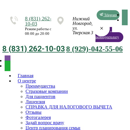
Telegram
8 (831) 262-
Нижний
10-03
Новгород,
×
×
×
×
×
×
×
×
ул.
Режим работы с
Запись к
Тверская 3
08:00 до 20:00
репродуктологу
8 (831) 262-10-03
8 (929)-042-55-06
Главная
О центре
Преимущества
Страховые компании
Для пациентов
Лицензия
СПРАВКА ДЛЯ НАЛОГОВОГО ВЫЧЕТА
Отзывы
Фотогалерея
Задай вопрос врачу
Центр планирования семьи