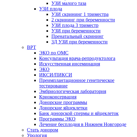
УЗИ малого таза
УЗИ плода
УЗИ скрининг 1 триместра
2 скрининг при беременности
УЗИ плода 3 триместр
УЗИ при беременности
Пренатальный скрининг
3Д УЗИ при беременности
ВРТ
ЭКО по ОМС
Консультация врача-репродуктолога
Искусственная инсеминация
ЭКО
ИКСИ/ПИКСИ
Преимплантационное генетическое
тестирование
Эмбриологическая лаборатория
Криоконсервация
Донорские программы
Донорские яйцеклетки
Банк донорской спермы и яйцеклеток
Программы ЭКО
Лечение бесплодия в Нижнем Новгороде
Стать донором
Урология