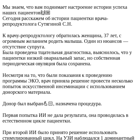
⠀
Мы знаем, что вам поднимает настроение истории успеха
наших пациентов🙌🏼
Сегодня расскажем об истории пациентки врача-
репродуктолога Сутягиной С.Н.
⠀
К врачу-репродуктологу обратилась женщина, 37 лет, с
огромным желанием родить малыша. Один из нюансов —
отсутствие супруга.
Была проведена тщательная диагностика, выяснилось, что у
пациентки низкий овариальный запас, но собственная
периодическая овуляция была сохранена.
⠀
Несмотря на то, что были показания к проведению
программы ЭКО, врач приняла решение провести несколько
попыток искусственной инсеминации с использованием
донорского материала.
⠀
Донор был выбран💪🏻, назначена процедура.
⠀
Первая попытка ИИ не дала результата, она проводилась в
естественном цикле пациентки.
⠀
При второй ИИ было принято решение использовать
стимулированный цикл. На УЗИ наблюдался 1 доминантный