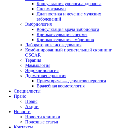
Консультация уролога-андролога
Спермограмма
Диагностика и лечение мужских
заболеваний
Эмбриология
Консультация врача эмбриолога
Криоконсервация спермы
Криоконсервация эмбрионов
Лабораторные исследования
Комбинированный пренатальный скрининг
OSCAR
Терапия
Маммология
Эндокринология
Дерматовенерология
Прием врача — дерматовенеролога
Врачебная косметология
Специалисты
Прайс
Прайс
Акции
Новости
Новости клиники
Полезные статьи
Контакты