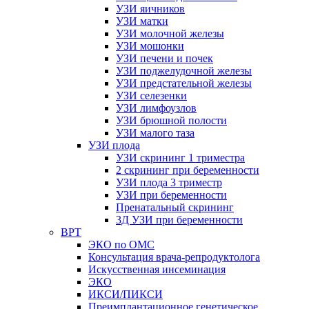
УЗИ яичников
УЗИ матки
УЗИ молочной железы
УЗИ мошонки
УЗИ печени и почек
УЗИ поджелудочной железы
УЗИ предстательной железы
УЗИ селезенки
УЗИ лимфоузлов
УЗИ брюшной полости
УЗИ малого таза
УЗИ плода
УЗИ скрининг 1 триместра
2 скрининг при беременности
УЗИ плода 3 триместр
УЗИ при беременности
Пренатальный скрининг
3Д УЗИ при беременности
ВРТ
ЭКО по ОМС
Консультация врача-репродуктолога
Искусственная инсеминация
ЭКО
ИКСИ/ПИКСИ
Преимплантационное генетическое