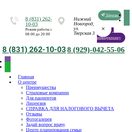
Telegram
8 (831) 262-
Нижний
10-03
Новгород,
×
×
×
×
×
×
×
×
ул.
Режим работы с
Запись к
Тверская 3
08:00 до 20:00
репродуктологу
8 (831) 262-10-03
8 (929)-042-55-06
Главная
О центре
Преимущества
Страховые компании
Для пациентов
Лицензия
СПРАВКА ДЛЯ НАЛОГОВОГО ВЫЧЕТА
Отзывы
Фотогалерея
Задай вопрос врачу
Центр планирования семьи