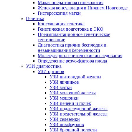
Малая оперативная гинекология
Женская консультация в Нижнем Новгороде
Гистероскопия матки
Генетика
Консультация генетика
Генетическая подготовка к ЭКО
Преимплантационное генетическое
тестирование
Диагностика причин бесплодия и
невынашивания беременности
Молекулярно-генетические исследования
Определение резус-фактора плода
УЗИ диагностика
УЗИ органов
УЗИ щитовидной железы
УЗИ яичников
УЗИ матки
УЗИ молочной железы
УЗИ мошонки
УЗИ печени и почек
УЗИ поджелудочной железы
УЗИ предстательной железы
УЗИ селезенки
УЗИ лимфоузлов
УЗИ брюшной полости