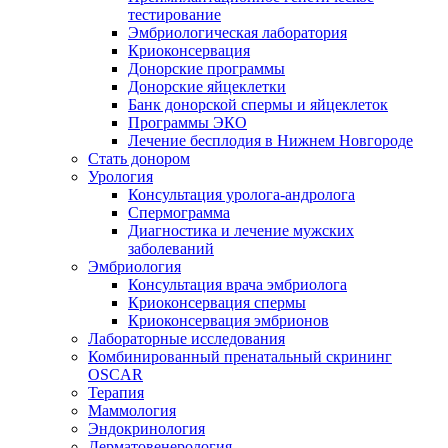
тестирование
Эмбриологическая лаборатория
Криоконсервация
Донорские программы
Донорские яйцеклетки
Банк донорской спермы и яйцеклеток
Программы ЭКО
Лечение бесплодия в Нижнем Новгороде
Стать донором
Урология
Консультация уролога-андролога
Спермограмма
Диагностика и лечение мужских
заболеваний
Эмбриология
Консультация врача эмбриолога
Криоконсервация спермы
Криоконсервация эмбрионов
Лабораторные исследования
Комбинированный пренатальный скрининг
OSCAR
Терапия
Маммология
Эндокринология
Дерматовенерология