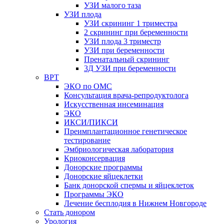
УЗИ малого таза
УЗИ плода
УЗИ скрининг 1 триместра
2 скрининг при беременности
УЗИ плода 3 триместр
УЗИ при беременности
Пренатальный скрининг
3Д УЗИ при беременности
ВРТ
ЭКО по ОМС
Консультация врача-репродуктолога
Искусственная инсеминация
ЭКО
ИКСИ/ПИКСИ
Преимплантационное генетическое
тестирование
Эмбриологическая лаборатория
Криоконсервация
Донорские программы
Донорские яйцеклетки
Банк донорской спермы и яйцеклеток
Программы ЭКО
Лечение бесплодия в Нижнем Новгороде
Стать донором
Урология