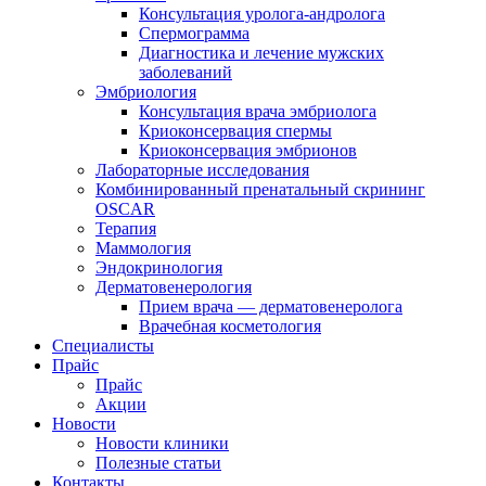
Консультация уролога-андролога
Спермограмма
Диагностика и лечение мужских
заболеваний
Эмбриология
Консультация врача эмбриолога
Криоконсервация спермы
Криоконсервация эмбрионов
Лабораторные исследования
Комбинированный пренатальный скрининг
OSCAR
Терапия
Маммология
Эндокринология
Дерматовенерология
Прием врача — дерматовенеролога
Врачебная косметология
Специалисты
Прайс
Прайс
Акции
Новости
Новости клиники
Полезные статьи
Контакты