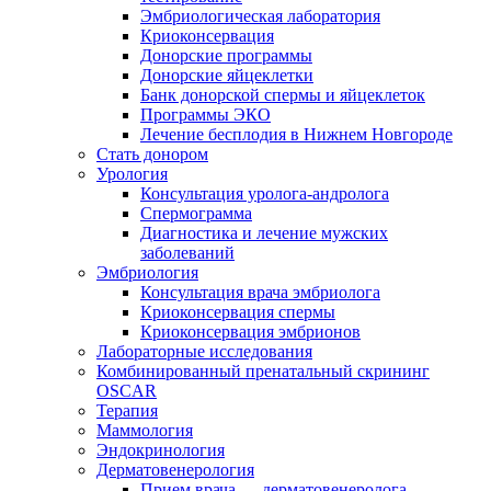
Эмбриологическая лаборатория
Криоконсервация
Донорские программы
Донорские яйцеклетки
Банк донорской спермы и яйцеклеток
Программы ЭКО
Лечение бесплодия в Нижнем Новгороде
Стать донором
Урология
Консультация уролога-андролога
Спермограмма
Диагностика и лечение мужских
заболеваний
Эмбриология
Консультация врача эмбриолога
Криоконсервация спермы
Криоконсервация эмбрионов
Лабораторные исследования
Комбинированный пренатальный скрининг
OSCAR
Терапия
Маммология
Эндокринология
Дерматовенерология
Прием врача — дерматовенеролога