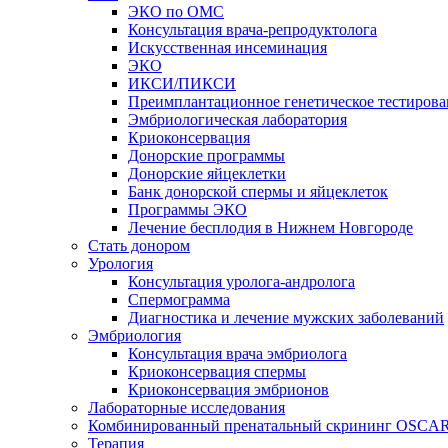
ЭКО по ОМС
Консультация врача-репродуктолога
Искусственная инсеминация
ЭКО
ИКСИ/ПИКСИ
Преимплантационное генетическое тестирова
Эмбриологическая лаборатория
Криоконсервация
Донорские программы
Донорские яйцеклетки
Банк донорской спермы и яйцеклеток
Программы ЭКО
Лечение бесплодия в Нижнем Новгороде
Стать донором
Урология
Консультация уролога-андролога
Спермограмма
Диагностика и лечение мужских заболеваний
Эмбриология
Консультация врача эмбриолога
Криоконсервация спермы
Криоконсервация эмбрионов
Лабораторные исследования
Комбинированный пренатальный скрининг OSCA
Терапия