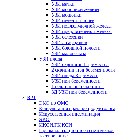
УЗИ матки
УЗИ молочной железы
УЗИ мошонки
УЗИ печени и почек
УЗИ поджелудочной железы
УЗИ предстательной железы
УЗИ селезенки
УЗИ лимфоузлов
УЗИ брюшной полости
УЗИ малого таза
УЗИ плода
УЗИ скрининг 1 триместра
2 скрининг при беременности
УЗИ плода 3 триместр
УЗИ при беременности
Пренатальный скрининг
3Д УЗИ при беременности
ВРТ
ЭКО по ОМС
Консультация врача-репродуктолога
Искусственная инсеминация
ЭКО
ИКСИ/ПИКСИ
Преимплантационное генетическое
тестирование