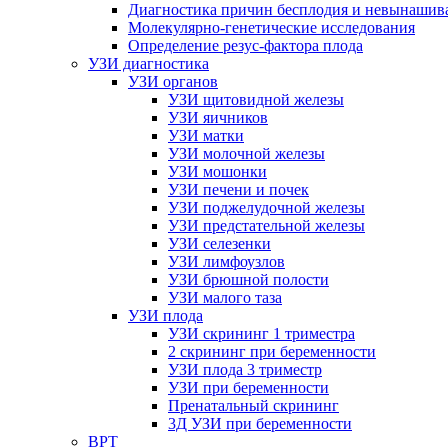
Диагностика причин бесплодия и невынашив
Молекулярно-генетические исследования
Определение резус-фактора плода
УЗИ диагностика
УЗИ органов
УЗИ щитовидной железы
УЗИ яичников
УЗИ матки
УЗИ молочной железы
УЗИ мошонки
УЗИ печени и почек
УЗИ поджелудочной железы
УЗИ предстательной железы
УЗИ селезенки
УЗИ лимфоузлов
УЗИ брюшной полости
УЗИ малого таза
УЗИ плода
УЗИ скрининг 1 триместра
2 скрининг при беременности
УЗИ плода 3 триместр
УЗИ при беременности
Пренатальный скрининг
3Д УЗИ при беременности
ВРТ