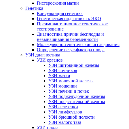
Гистероскопия матки
Генетика
Консультация генетика
Генетическая подготовка к ЭКО
Преимплантационное генетическое
тестирование
Диагностика причин бесплодия и
невынашивания беременности
Молекулярно-генетические исследования
Определение резус-фактора плода
УЗИ диагностика
УЗИ органов
УЗИ щитовидной железы
УЗИ яичников
УЗИ матки
УЗИ молочной железы
УЗИ мошонки
УЗИ печени и почек
УЗИ поджелудочной железы
УЗИ предстательной железы
УЗИ селезенки
УЗИ лимфоузлов
УЗИ брюшной полости
УЗИ малого таза
УЗИ плода