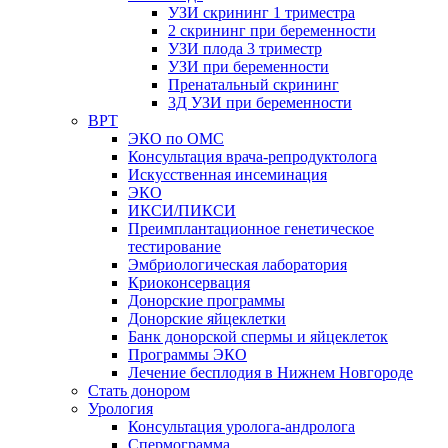
УЗИ скрининг 1 триместра
2 скрининг при беременности
УЗИ плода 3 триместр
УЗИ при беременности
Пренатальный скрининг
3Д УЗИ при беременности
ВРТ
ЭКО по ОМС
Консультация врача-репродуктолога
Искусственная инсеминация
ЭКО
ИКСИ/ПИКСИ
Преимплантационное генетическое
тестирование
Эмбриологическая лаборатория
Криоконсервация
Донорские программы
Донорские яйцеклетки
Банк донорской спермы и яйцеклеток
Программы ЭКО
Лечение бесплодия в Нижнем Новгороде
Стать донором
Урология
Консультация уролога-андролога
Спермограмма