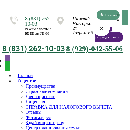
Telegram
8 (831) 262-
Нижний
10-03
Новгород,
×
×
×
×
×
×
×
×
ул.
Режим работы с
Запись к
Тверская 3
08:00 до 20:00
репродуктологу
8 (831) 262-10-03
8 (929)-042-55-06
Главная
О центре
Преимущества
Страховые компании
Для пациентов
Лицензия
СПРАВКА ДЛЯ НАЛОГОВОГО ВЫЧЕТА
Отзывы
Фотогалерея
Задай вопрос врачу
Центр планирования семьи