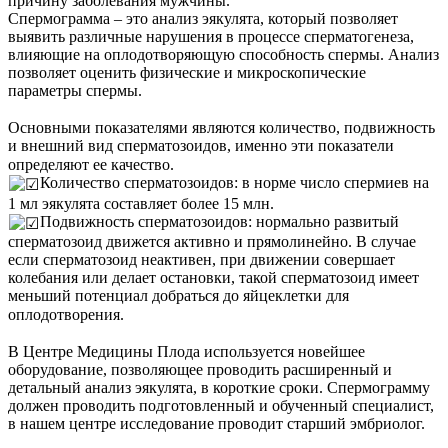
причину заболевания мужчины. ⠀
Спермограмма – это анализ эякулята, который позволяет
выявить различные нарушения в процессе сперматогенеза,
влияющие на оплодотворяющую способность спермы. Анализ
позволяет оценить физические и микроскопические
параметры спермы.
⠀
Основными показателями являются количество, подвижность
и внешний вид сперматозоидов, именно эти показатели
определяют ее качество. ⠀
Количество сперматозоидов: в норме число спермиев на
1 мл эякулята составляет более 15 млн.⠀
Подвижность сперматозоидов: нормально развитый
сперматозоид движется активно и прямолинейно. В случае
если сперматозоид неактивен, при движении совершает
колебания или делает остановки, такой сперматозоид имеет
меньший потенциал добраться до яйцеклетки для
оплодотворения.⠀
⠀
В Центре Медицины Плода используется новейшее
оборудование, позволяющее проводить расширенный и
детальный анализ эякулята, в короткие сроки. Спермограмму
должен проводить подготовленный и обученный специалист,
в нашем центре исследование проводит старший эмбриолог.
⠀