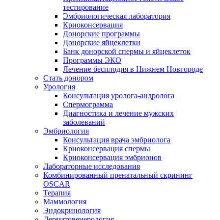
тестирование
Эмбриологическая лаборатория
Криоконсервация
Донорские программы
Донорские яйцеклетки
Банк донорской спермы и яйцеклеток
Программы ЭКО
Лечение бесплодия в Нижнем Новгороде
Стать донором
Урология
Консультация уролога-андролога
Спермограмма
Диагностика и лечение мужских
заболеваний
Эмбриология
Консультация врача эмбриолога
Криоконсервация спермы
Криоконсервация эмбрионов
Лабораторные исследования
Комбинированный пренатальный скрининг
OSCAR
Терапия
Маммология
Эндокринология
Дерматовенерология