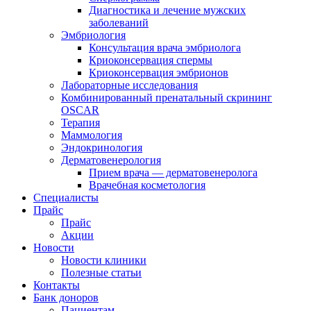
Диагностика и лечение мужских
заболеваний
Эмбриология
Консультация врача эмбриолога
Криоконсервация спермы
Криоконсервация эмбрионов
Лабораторные исследования
Комбинированный пренатальный скрининг
OSCAR
Терапия
Маммология
Эндокринология
Дерматовенерология
Прием врача — дерматовенеролога
Врачебная косметология
Специалисты
Прайс
Прайс
Акции
Новости
Новости клиники
Полезные статьи
Контакты
Банк доноров
Пациентам