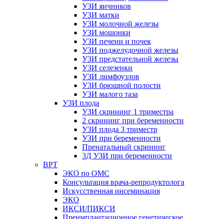
УЗИ яичников
УЗИ матки
УЗИ молочной железы
УЗИ мошонки
УЗИ печени и почек
УЗИ поджелудочной железы
УЗИ предстательной железы
УЗИ селезенки
УЗИ лимфоузлов
УЗИ брюшной полости
УЗИ малого таза
УЗИ плода
УЗИ скрининг 1 триместра
2 скрининг при беременности
УЗИ плода 3 триместр
УЗИ при беременности
Пренатальный скрининг
3Д УЗИ при беременности
ВРТ
ЭКО по ОМС
Консультация врача-репродуктолога
Искусственная инсеминация
ЭКО
ИКСИ/ПИКСИ
Преимплантационное генетическое