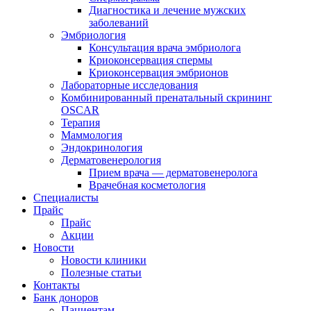
Диагностика и лечение мужских
заболеваний
Эмбриология
Консультация врача эмбриолога
Криоконсервация спермы
Криоконсервация эмбрионов
Лабораторные исследования
Комбинированный пренатальный скрининг
OSCAR
Терапия
Маммология
Эндокринология
Дерматовенерология
Прием врача — дерматовенеролога
Врачебная косметология
Специалисты
Прайс
Прайс
Акции
Новости
Новости клиники
Полезные статьи
Контакты
Банк доноров
Пациентам