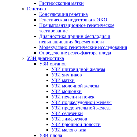
Гистероскопия матки
Генетика
Консультация генетика
Генетическая подготовка к ЭКО
Преимплантационное генетическое
тестирование
Диагностика причин бесплодия и
невынашивания беременности
Молекулярно-генетические исследования
Определение резус-фактора плода
УЗИ диагностика
УЗИ органов
УЗИ щитовидной железы
УЗИ яичников
УЗИ матки
УЗИ молочной железы
УЗИ мошонки
УЗИ печени и почек
УЗИ поджелудочной железы
УЗИ предстательной железы
УЗИ селезенки
УЗИ лимфоузлов
УЗИ брюшной полости
УЗИ малого таза
УЗИ плода