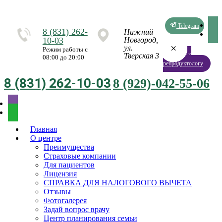
Telegram
8 (831) 262-
Нижний
10-03
Новгород,
×
×
×
×
×
×
×
×
ул.
Режим работы с
Запись к
Тверская 3
08:00 до 20:00
репродуктологу
8 (831) 262-10-03
8 (929)-042-55-06
Главная
О центре
Преимущества
Страховые компании
Для пациентов
Лицензия
СПРАВКА ДЛЯ НАЛОГОВОГО ВЫЧЕТА
Отзывы
Фотогалерея
Задай вопрос врачу
Центр планирования семьи