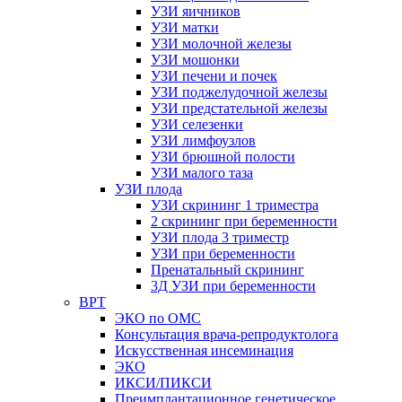
УЗИ яичников
УЗИ матки
УЗИ молочной железы
УЗИ мошонки
УЗИ печени и почек
УЗИ поджелудочной железы
УЗИ предстательной железы
УЗИ селезенки
УЗИ лимфоузлов
УЗИ брюшной полости
УЗИ малого таза
УЗИ плода
УЗИ скрининг 1 триместра
2 скрининг при беременности
УЗИ плода 3 триместр
УЗИ при беременности
Пренатальный скрининг
3Д УЗИ при беременности
ВРТ
ЭКО по ОМС
Консультация врача-репродуктолога
Искусственная инсеминация
ЭКО
ИКСИ/ПИКСИ
Преимплантационное генетическое