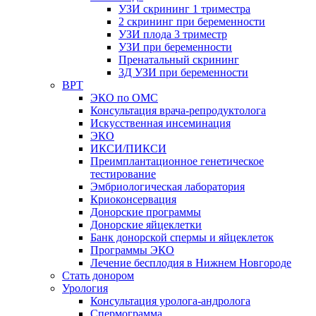
УЗИ скрининг 1 триместра
2 скрининг при беременности
УЗИ плода 3 триместр
УЗИ при беременности
Пренатальный скрининг
3Д УЗИ при беременности
ВРТ
ЭКО по ОМС
Консультация врача-репродуктолога
Искусственная инсеминация
ЭКО
ИКСИ/ПИКСИ
Преимплантационное генетическое
тестирование
Эмбриологическая лаборатория
Криоконсервация
Донорские программы
Донорские яйцеклетки
Банк донорской спермы и яйцеклеток
Программы ЭКО
Лечение бесплодия в Нижнем Новгороде
Стать донором
Урология
Консультация уролога-андролога
Спермограмма