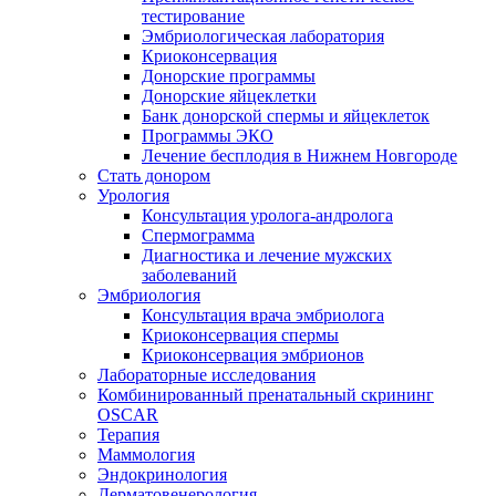
тестирование
Эмбриологическая лаборатория
Криоконсервация
Донорские программы
Донорские яйцеклетки
Банк донорской спермы и яйцеклеток
Программы ЭКО
Лечение бесплодия в Нижнем Новгороде
Стать донором
Урология
Консультация уролога-андролога
Спермограмма
Диагностика и лечение мужских
заболеваний
Эмбриология
Консультация врача эмбриолога
Криоконсервация спермы
Криоконсервация эмбрионов
Лабораторные исследования
Комбинированный пренатальный скрининг
OSCAR
Терапия
Маммология
Эндокринология
Дерматовенерология