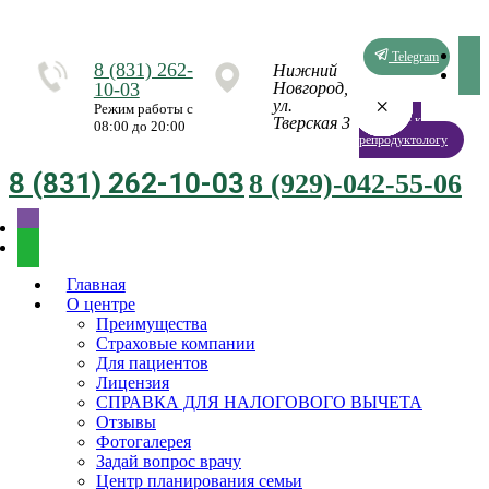
Telegram
8 (831) 262-
Нижний
10-03
Новгород,
×
×
×
×
×
×
×
×
ул.
Режим работы с
Запись к
Тверская 3
08:00 до 20:00
репродуктологу
8 (831) 262-10-03
8 (929)-042-55-06
Главная
О центре
Преимущества
Страховые компании
Для пациентов
Лицензия
СПРАВКА ДЛЯ НАЛОГОВОГО ВЫЧЕТА
Отзывы
Фотогалерея
Задай вопрос врачу
Центр планирования семьи