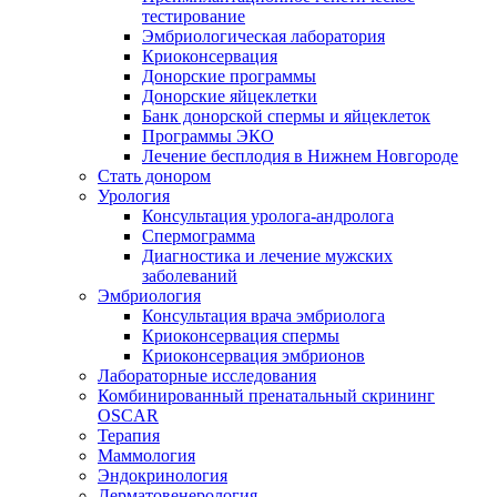
тестирование
Эмбриологическая лаборатория
Криоконсервация
Донорские программы
Донорские яйцеклетки
Банк донорской спермы и яйцеклеток
Программы ЭКО
Лечение бесплодия в Нижнем Новгороде
Стать донором
Урология
Консультация уролога-андролога
Спермограмма
Диагностика и лечение мужских
заболеваний
Эмбриология
Консультация врача эмбриолога
Криоконсервация спермы
Криоконсервация эмбрионов
Лабораторные исследования
Комбинированный пренатальный скрининг
OSCAR
Терапия
Маммология
Эндокринология
Дерматовенерология