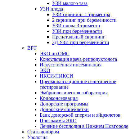
УЗИ малого таза
УЗИ плода
УЗИ скрининг 1 триместра
2 скрининг при беременности
УЗИ плода 3 триместр
УЗИ при беременности
Пренатальный скрининг
3Д УЗИ при беременности
ВРТ
ЭКО по ОМС
Консультация врача-репродуктолога
Искусственная инсеминация
ЭКО
ИКСИ/ПИКСИ
Преимплантационное генетическое
тестирование
Эмбриологическая лаборатория
Криоконсервация
Донорские программы
Донорские яйцеклетки
Банк донорской спермы и яйцеклеток
Программы ЭКО
Лечение бесплодия в Нижнем Новгороде
Стать донором
Урология