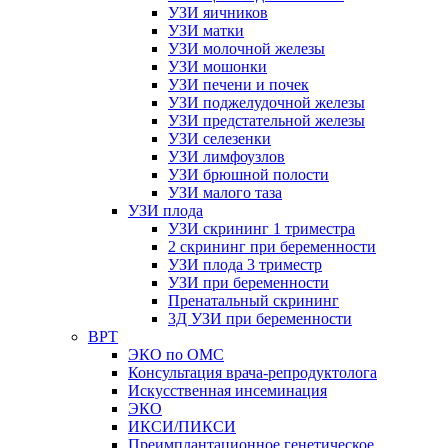
УЗИ яичников
УЗИ матки
УЗИ молочной железы
УЗИ мошонки
УЗИ печени и почек
УЗИ поджелудочной железы
УЗИ предстательной железы
УЗИ селезенки
УЗИ лимфоузлов
УЗИ брюшной полости
УЗИ малого таза
УЗИ плода
УЗИ скрининг 1 триместра
2 скрининг при беременности
УЗИ плода 3 триместр
УЗИ при беременности
Пренатальный скрининг
3Д УЗИ при беременности
ВРТ
ЭКО по ОМС
Консультация врача-репродуктолога
Искусственная инсеминация
ЭКО
ИКСИ/ПИКСИ
Преимплантационное генетическое