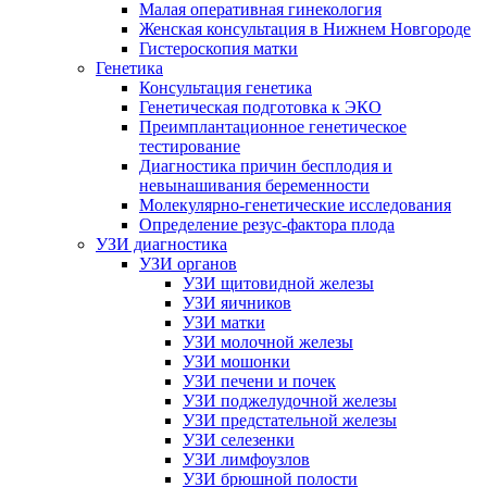
Малая оперативная гинекология
Женская консультация в Нижнем Новгороде
Гистероскопия матки
Генетика
Консультация генетика
Генетическая подготовка к ЭКО
Преимплантационное генетическое
тестирование
Диагностика причин бесплодия и
невынашивания беременности
Молекулярно-генетические исследования
Определение резус-фактора плода
УЗИ диагностика
УЗИ органов
УЗИ щитовидной железы
УЗИ яичников
УЗИ матки
УЗИ молочной железы
УЗИ мошонки
УЗИ печени и почек
УЗИ поджелудочной железы
УЗИ предстательной железы
УЗИ селезенки
УЗИ лимфоузлов
УЗИ брюшной полости