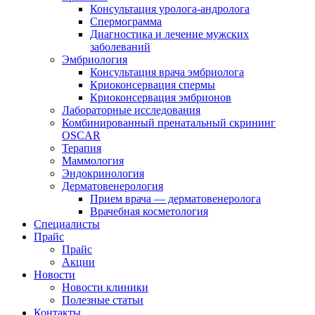
Консультация уролога-андролога
Спермограмма
Диагностика и лечение мужских
заболеваний
Эмбриология
Консультация врача эмбриолога
Криоконсервация спермы
Криоконсервация эмбрионов
Лабораторные исследования
Комбинированный пренатальный скрининг
OSCAR
Терапия
Маммология
Эндокринология
Дерматовенерология
Прием врача — дерматовенеролога
Врачебная косметология
Специалисты
Прайс
Прайс
Акции
Новости
Новости клиники
Полезные статьи
Контакты