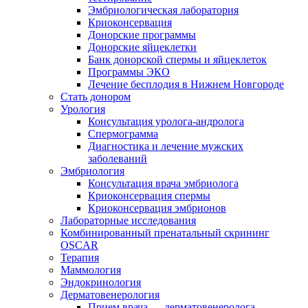
Эмбриологическая лаборатория
Криоконсервация
Донорские программы
Донорские яйцеклетки
Банк донорской спермы и яйцеклеток
Программы ЭКО
Лечение бесплодия в Нижнем Новгороде
Стать донором
Урология
Консультация уролога-андролога
Спермограмма
Диагностика и лечение мужских
заболеваний
Эмбриология
Консультация врача эмбриолога
Криоконсервация спермы
Криоконсервация эмбрионов
Лабораторные исследования
Комбинированный пренатальный скрининг
OSCAR
Терапия
Маммология
Эндокринология
Дерматовенерология
Прием врача — дерматовенеролога