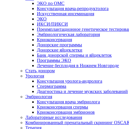
ЭКО по ОМС
Консультация врача-репродуктолога
Искусственная инсеминация
ЭКО
ИКСИ/ПИКСИ
Преимплантационное генетическое тестирова
Эмбриологическая лаборатория
Криоконсервация
Донорские программы
Донорские яйцеклетки
Банк донорской спермы и яйцеклеток
Программы ЭКО
Лечение бесплодия в Нижнем Новгороде
Стать донором
Урология
Консультация уролога-андролога
Спермограмма
Диагностика и лечение мужских заболеваний
Эмбриология
Консультация врача эмбриолога
Криоконсервация спермы
Криоконсервация эмбрионов
Лабораторные исследования
Комбинированный пренатальный скрининг OSCA
Терапия