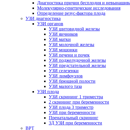
Диагностика причин бесплодия и невынашив
Молекулярно-генетические исследования
Определение резус-фактора плода
УЗИ диагностика
УЗИ органов
УЗИ щитовидной железы
УЗИ яичников
УЗИ матки
УЗИ молочной железы
УЗИ мошонки
УЗИ печени и почек
УЗИ поджелудочной железы
УЗИ предстательной железы
УЗИ селезенки
УЗИ лимфоузлов
УЗИ брюшной полости
УЗИ малого таза
УЗИ плода
УЗИ скрининг 1 триместра
2 скрининг при беременности
УЗИ плода 3 триместр
УЗИ при беременности
Пренатальный скрининг
3Д УЗИ при беременности
ВРТ