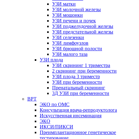
УЗИ матки
УЗИ молочной железы
УЗИ мошонки
УЗИ печени и почек
УЗИ поджелудочной железы
УЗИ предстательной железы
УЗИ селезенки
УЗИ лимфоузлов
УЗИ брюшной полости
УЗИ малого таза
УЗИ плода
УЗИ скрининг 1 триместра
2 скрининг при беременности
УЗИ плода 3 триместр
УЗИ при беременности
Пренатальный скрининг
3Д УЗИ при беременности
ВРТ
ЭКО по ОМС
Консультация врача-репродуктолога
Искусственная инсеминация
ЭКО
ИКСИ/ПИКСИ
Преимплантационное генетическое
тестирование