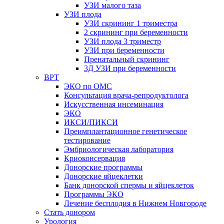
УЗИ малого таза
УЗИ плода
УЗИ скрининг 1 триместра
2 скрининг при беременности
УЗИ плода 3 триместр
УЗИ при беременности
Пренатальный скрининг
3Д УЗИ при беременности
ВРТ
ЭКО по ОМС
Консультация врача-репродуктолога
Искусственная инсеминация
ЭКО
ИКСИ/ПИКСИ
Преимплантационное генетическое
тестирование
Эмбриологическая лаборатория
Криоконсервация
Донорские программы
Донорские яйцеклетки
Банк донорской спермы и яйцеклеток
Программы ЭКО
Лечение бесплодия в Нижнем Новгороде
Стать донором
Урология