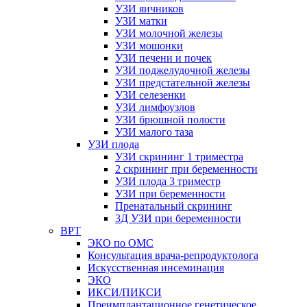
УЗИ яичников
УЗИ матки
УЗИ молочной железы
УЗИ мошонки
УЗИ печени и почек
УЗИ поджелудочной железы
УЗИ предстательной железы
УЗИ селезенки
УЗИ лимфоузлов
УЗИ брюшной полости
УЗИ малого таза
УЗИ плода
УЗИ скрининг 1 триместра
2 скрининг при беременности
УЗИ плода 3 триместр
УЗИ при беременности
Пренатальный скрининг
3Д УЗИ при беременности
ВРТ
ЭКО по ОМС
Консультация врача-репродуктолога
Искусственная инсеминация
ЭКО
ИКСИ/ПИКСИ
Преимплантационное генетическое