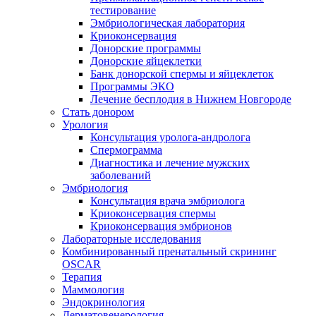
тестирование
Эмбриологическая лаборатория
Криоконсервация
Донорские программы
Донорские яйцеклетки
Банк донорской спермы и яйцеклеток
Программы ЭКО
Лечение бесплодия в Нижнем Новгороде
Стать донором
Урология
Консультация уролога-андролога
Спермограмма
Диагностика и лечение мужских
заболеваний
Эмбриология
Консультация врача эмбриолога
Криоконсервация спермы
Криоконсервация эмбрионов
Лабораторные исследования
Комбинированный пренатальный скрининг
OSCAR
Терапия
Маммология
Эндокринология
Дерматовенерология