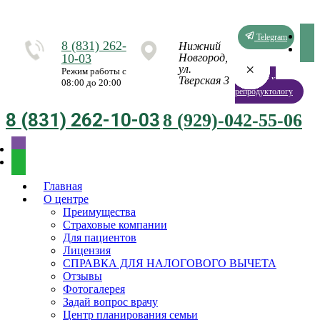
Telegram
8 (831) 262-
Нижний
10-03
Новгород,
×
×
×
×
×
×
×
×
ул.
Режим работы с
Запись к
Тверская 3
08:00 до 20:00
репродуктологу
8 (831) 262-10-03
8 (929)-042-55-06
Главная
О центре
Преимущества
Страховые компании
Для пациентов
Лицензия
СПРАВКА ДЛЯ НАЛОГОВОГО ВЫЧЕТА
Отзывы
Фотогалерея
Задай вопрос врачу
Центр планирования семьи