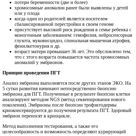
потери беременности (две и более)
хромосомные аномалии ранее были выявлены у детей
или у плода
когда один из родителей является носителем
сбалансированной перестройки в своем геноме
присутствует высокий риск рождения в семье ребенка с
моногенным заболеванием: гемофилия, нейросенсорная
глухота, муковисцидоз, спинальная мышечная атрофия,
фенилкетонурия и др.
возраст матери превышает 36 лет. Это обусловлено тем,
что с этого возраста повышается частота хромосомных
аномалий у эмбрионов.
Принцип проведения ПГТ
Анализ эмбриона выполняется после других этапов ЭКО. На
5 сутки развития начинают непосредственно биопсию
эмбриона для ПГТ. Полученные в результате биопсии клетки
анализируют методом NGS (метод секвенирования нового
поколения). Эмбрионы после биопсии трофэктодермы
криоконсервируются до получения результата ПГТ. Здоровый
эмбрион переносят в криоцикле.
Метод выполнения тестирования, а также его
целесообразность и возможность определяют курирующий