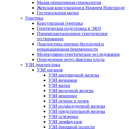
Малая оперативная гинекология
Женская консультация в Нижнем Новгороде
Гистероскопия матки
Генетика
Консультация генетика
Генетическая подготовка к ЭКО
Преимплантационное генетическое
тестирование
Диагностика причин бесплодия и
невынашивания беременности
Молекулярно-генетические исследования
Определение резус-фактора плода
УЗИ диагностика
УЗИ органов
УЗИ щитовидной железы
УЗИ яичников
УЗИ матки
УЗИ молочной железы
УЗИ мошонки
УЗИ печени и почек
УЗИ поджелудочной железы
УЗИ предстательной железы
УЗИ селезенки
УЗИ лимфоузлов
УЗИ брюшной полости