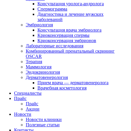
Консультация уролога-андролога
Спермограмма
Диагностика и лечение мужских
заболеваний
Эмбриология
Консультация врача эмбриолога
Криоконсервация спермы
Криоконсервация эмбрионов
Лабораторные исследования
Комбинированный пренатальный скрининг
OSCAR
Терапия
Маммология
Эндокринология
Дерматовенерология
Прием врача — дерматовенеролога
Врачебная косметология
Специалисты
Прайс
Прайс
Акции
Новости
Новости клиники
Полезные статьи
Контакты