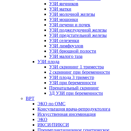
УЗИ яичников
УЗИ матки
УЗИ молочной железы
УЗИ мошонки
УЗИ печени и почек
УЗИ поджелудочной железы
УЗИ предстательной железы
УЗИ селезенки
УЗИ лимфоузлов
УЗИ брюшной полости
УЗИ малого таза
УЗИ плода
УЗИ скрининг 1 триместра
2 скрининг при беременности
УЗИ плода 3 триместр
УЗИ при беременности
Пренатальный скрининг
3Д УЗИ при беременности
ВРТ
ЭКО по ОМС
Консультация врача-репродуктолога
Искусственная инсеминация
ЭКО
ИКСИ/ПИКСИ
Преимплантационное генетическое