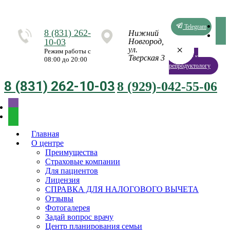
Telegram
8 (831) 262-
Нижний
10-03
Новгород,
×
×
×
×
×
×
×
×
ул.
Режим работы с
Запись к
Тверская 3
08:00 до 20:00
репродуктологу
8 (831) 262-10-03
8 (929)-042-55-06
Главная
О центре
Преимущества
Страховые компании
Для пациентов
Лицензия
СПРАВКА ДЛЯ НАЛОГОВОГО ВЫЧЕТА
Отзывы
Фотогалерея
Задай вопрос врачу
Центр планирования семьи