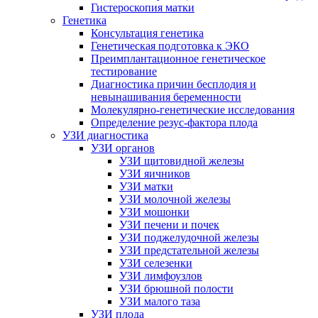
Гистероскопия матки
Генетика
Консультация генетика
Генетическая подготовка к ЭКО
Преимплантационное генетическое
тестирование
Диагностика причин бесплодия и
невынашивания беременности
Молекулярно-генетические исследования
Определение резус-фактора плода
УЗИ диагностика
УЗИ органов
УЗИ щитовидной железы
УЗИ яичников
УЗИ матки
УЗИ молочной железы
УЗИ мошонки
УЗИ печени и почек
УЗИ поджелудочной железы
УЗИ предстательной железы
УЗИ селезенки
УЗИ лимфоузлов
УЗИ брюшной полости
УЗИ малого таза
УЗИ плода