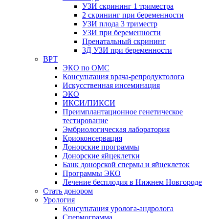
УЗИ скрининг 1 триместра
2 скрининг при беременности
УЗИ плода 3 триместр
УЗИ при беременности
Пренатальный скрининг
3Д УЗИ при беременности
ВРТ
ЭКО по ОМС
Консультация врача-репродуктолога
Искусственная инсеминация
ЭКО
ИКСИ/ПИКСИ
Преимплантационное генетическое
тестирование
Эмбриологическая лаборатория
Криоконсервация
Донорские программы
Донорские яйцеклетки
Банк донорской спермы и яйцеклеток
Программы ЭКО
Лечение бесплодия в Нижнем Новгороде
Стать донором
Урология
Консультация уролога-андролога
Спермограмма