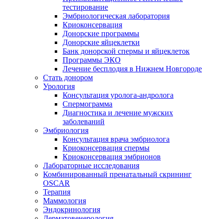
тестирование
Эмбриологическая лаборатория
Криоконсервация
Донорские программы
Донорские яйцеклетки
Банк донорской спермы и яйцеклеток
Программы ЭКО
Лечение бесплодия в Нижнем Новгороде
Стать донором
Урология
Консультация уролога-андролога
Спермограмма
Диагностика и лечение мужских
заболеваний
Эмбриология
Консультация врача эмбриолога
Криоконсервация спермы
Криоконсервация эмбрионов
Лабораторные исследования
Комбинированный пренатальный скрининг
OSCAR
Терапия
Маммология
Эндокринология
Дерматовенерология