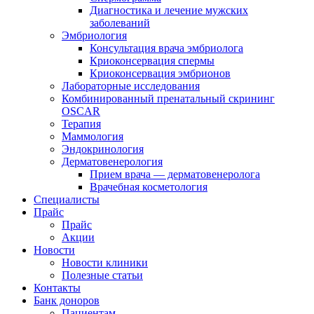
Диагностика и лечение мужских
заболеваний
Эмбриология
Консультация врача эмбриолога
Криоконсервация спермы
Криоконсервация эмбрионов
Лабораторные исследования
Комбинированный пренатальный скрининг
OSCAR
Терапия
Маммология
Эндокринология
Дерматовенерология
Прием врача — дерматовенеролога
Врачебная косметология
Специалисты
Прайс
Прайс
Акции
Новости
Новости клиники
Полезные статьи
Контакты
Банк доноров
Пациентам