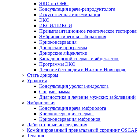
ЭКО по ОМС
Консультация врача-репродуктолога
Искусственная инсеминация
ЭКО
ИКСИ/ПИКСИ
Преимплантационное генетическое тестирова
Эмбриологическая лаборатория
Криоконсервация
Донорские программы
Донорские яйцеклетки
Банк донорской спермы и яйцеклеток
Программы ЭКО
Лечение бесплодия в Нижнем Новгороде
Стать донором
Урология
Консультация уролога-андролога
Спермограмма
Диагностика и лечение мужских заболеваний
Эмбриология
Консультация врача эмбриолога
Криоконсервация спермы
Криоконсервация эмбрионов
Лабораторные исследования
Комбинированный пренатальный скрининг OSCA
Терапия