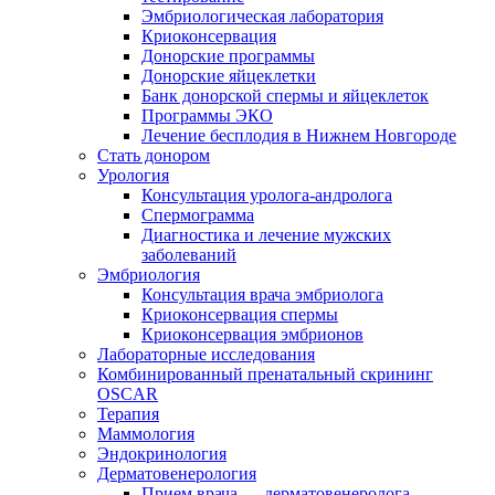
Эмбриологическая лаборатория
Криоконсервация
Донорские программы
Донорские яйцеклетки
Банк донорской спермы и яйцеклеток
Программы ЭКО
Лечение бесплодия в Нижнем Новгороде
Стать донором
Урология
Консультация уролога-андролога
Спермограмма
Диагностика и лечение мужских
заболеваний
Эмбриология
Консультация врача эмбриолога
Криоконсервация спермы
Криоконсервация эмбрионов
Лабораторные исследования
Комбинированный пренатальный скрининг
OSCAR
Терапия
Маммология
Эндокринология
Дерматовенерология
Прием врача — дерматовенеролога