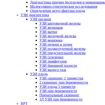
Диагностика причин бесплодия и невынашив
Молекулярно-генетические исследования
Определение резус-фактора плода
УЗИ диагностика
УЗИ органов
УЗИ щитовидной железы
УЗИ яичников
УЗИ матки
УЗИ молочной железы
УЗИ мошонки
УЗИ печени и почек
УЗИ поджелудочной железы
УЗИ предстательной железы
УЗИ селезенки
УЗИ лимфоузлов
УЗИ брюшной полости
УЗИ малого таза
УЗИ плода
УЗИ скрининг 1 триместра
2 скрининг при беременности
УЗИ плода 3 триместр
УЗИ при беременности
Пренатальный скрининг
3Д УЗИ при беременности
ВРТ