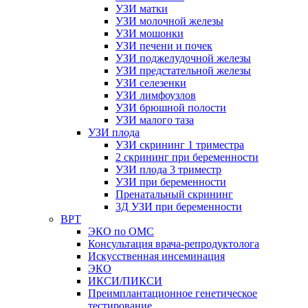
УЗИ матки
УЗИ молочной железы
УЗИ мошонки
УЗИ печени и почек
УЗИ поджелудочной железы
УЗИ предстательной железы
УЗИ селезенки
УЗИ лимфоузлов
УЗИ брюшной полости
УЗИ малого таза
УЗИ плода
УЗИ скрининг 1 триместра
2 скрининг при беременности
УЗИ плода 3 триместр
УЗИ при беременности
Пренатальный скрининг
3Д УЗИ при беременности
ВРТ
ЭКО по ОМС
Консультация врача-репродуктолога
Искусственная инсеминация
ЭКО
ИКСИ/ПИКСИ
Преимплантационное генетическое
тестирование