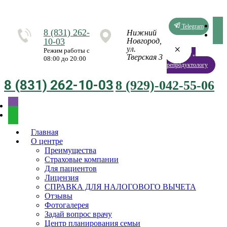
Telegram
8 (831) 262-
Нижний
10-03
Новгород,
×
×
×
×
×
×
×
×
ул.
Режим работы с
Запись к
Тверская 3
08:00 до 20:00
репродуктологу
8 (831) 262-10-03
8 (929)-042-55-06
Главная
О центре
Преимущества
Страховые компании
Для пациентов
Лицензия
СПРАВКА ДЛЯ НАЛОГОВОГО ВЫЧЕТА
Отзывы
Фотогалерея
Задай вопрос врачу
Центр планирования семьи