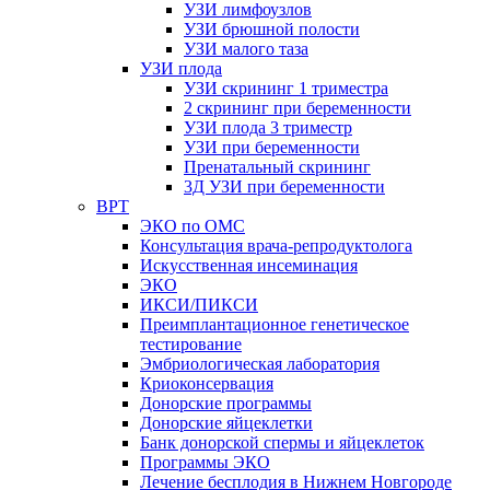
УЗИ лимфоузлов
УЗИ брюшной полости
УЗИ малого таза
УЗИ плода
УЗИ скрининг 1 триместра
2 скрининг при беременности
УЗИ плода 3 триместр
УЗИ при беременности
Пренатальный скрининг
3Д УЗИ при беременности
ВРТ
ЭКО по ОМС
Консультация врача-репродуктолога
Искусственная инсеминация
ЭКО
ИКСИ/ПИКСИ
Преимплантационное генетическое
тестирование
Эмбриологическая лаборатория
Криоконсервация
Донорские программы
Донорские яйцеклетки
Банк донорской спермы и яйцеклеток
Программы ЭКО
Лечение бесплодия в Нижнем Новгороде