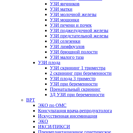
УЗИ яичников
УЗИ матки
УЗИ молочной железы
УЗИ мошонки
УЗИ печени и почек
УЗИ поджелудочной железы
УЗИ предстательной железы
УЗИ селезенки
УЗИ лимфоузлов
УЗИ брюшной полости
УЗИ малого таза
УЗИ плода
УЗИ скрининг 1 триместра
2 скрининг при беременности
УЗИ плода 3 триместр
УЗИ при беременности
Пренатальный скрининг
3Д УЗИ при беременности
ВРТ
ЭКО по ОМС
Консультация врача-репродуктолога
Искусственная инсеминация
ЭКО
ИКСИ/ПИКСИ
Преимплантационное генетическое