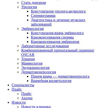
Стать донором
Урология
Консультация уролога-андролога
Спермограмма
Диагностика и лечение мужских
заболеваний
Эмбриология
Консультация врача эмбриолога
Криоконсервация спермы
Криоконсервация эмбрионов
Лабораторные исследования
Комбинированный пренатальный скрининг
OSCAR
Терапия
Маммология
Эндокринология
Дерматовенерология
Прием врача — дерматовенеролога
Врачебная косметология
Специалисты
Прайс
Прайс
Акции
Новости
Новости клиники