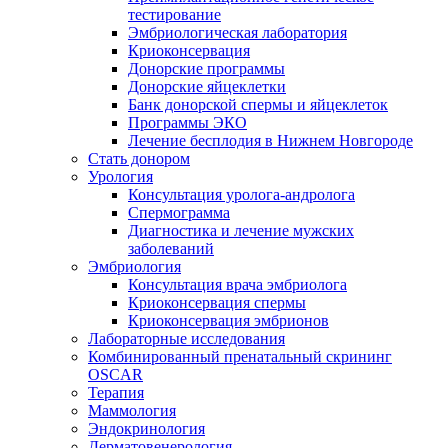
тестирование
Эмбриологическая лаборатория
Криоконсервация
Донорские программы
Донорские яйцеклетки
Банк донорской спермы и яйцеклеток
Программы ЭКО
Лечение бесплодия в Нижнем Новгороде
Стать донором
Урология
Консультация уролога-андролога
Спермограмма
Диагностика и лечение мужских
заболеваний
Эмбриология
Консультация врача эмбриолога
Криоконсервация спермы
Криоконсервация эмбрионов
Лабораторные исследования
Комбинированный пренатальный скрининг
OSCAR
Терапия
Маммология
Эндокринология
Дерматовенерология