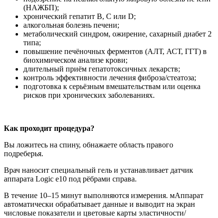
(НАЖБП);
хронический гепатит B, C или D;
алкогольная болезнь печени;
метаболический синдром, ожирение, сахарный диабет 2
типа;
повышение печёночных ферментов (АЛТ, АСТ, ГГТ) в
биохимическом анализе крови;
длительный приём гепатотоксичных лекарств;
контроль эффективности лечения фиброза/стеатоза;
подготовка к серьёзным вмешательствам или оценка
рисков при хронических заболеваниях.
Как проходит процедура?
Вы ложитесь на спину, обнажаете область правого
подреберья.
Врач наносит специальный гель и устанавливает датчик
аппарата Logic e10 под рёбрами справа.
В течение 10–15 минут выполняются измерения. мАппарат
автоматически обрабатывает данные и выводит на экран
числовые показатели и цветовые карты эластичности/