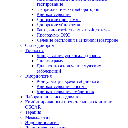
тестирование
Эмбриологическая лаборатория
Криоконсервация
Донорские программы
Донорские яйцеклетки
Банк донорской спермы и яйцеклеток
Программы ЭКО
Лечение бесплодия в Нижнем Новгороде
Стать донором
Урология
Консультация уролога-андролога
Спермограмма
Диагностика и лечение мужских
заболеваний
Эмбриология
Консультация врача эмбриолога
Криоконсервация спермы
Криоконсервация эмбрионов
Лабораторные исследования
Комбинированный пренатальный скрининг
OSCAR
Терапия
Маммология
Эндокринология
Дерматовенерология