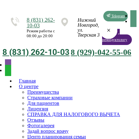
Telegram
8 (831) 262-
Нижний
10-03
Новгород,
×
×
×
×
×
×
×
×
ул.
Режим работы с
Запись к
Тверская 3
08:00 до 20:00
репродуктологу
8 (831) 262-10-03
8 (929)-042-55-06
Главная
О центре
Преимущества
Страховые компании
Для пациентов
Лицензия
СПРАВКА ДЛЯ НАЛОГОВОГО ВЫЧЕТА
Отзывы
Фотогалерея
Задай вопрос врачу
Центр планирования семьи