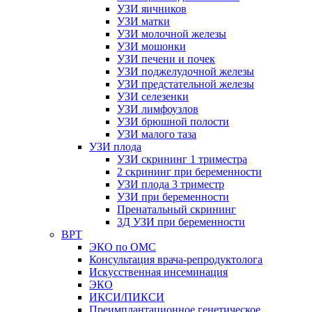
УЗИ яичников
УЗИ матки
УЗИ молочной железы
УЗИ мошонки
УЗИ печени и почек
УЗИ поджелудочной железы
УЗИ предстательной железы
УЗИ селезенки
УЗИ лимфоузлов
УЗИ брюшной полости
УЗИ малого таза
УЗИ плода
УЗИ скрининг 1 триместра
2 скрининг при беременности
УЗИ плода 3 триместр
УЗИ при беременности
Пренатальный скрининг
3Д УЗИ при беременности
ВРТ
ЭКО по ОМС
Консультация врача-репродуктолога
Искусственная инсеминация
ЭКО
ИКСИ/ПИКСИ
Преимплантационное генетическое