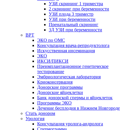
УЗИ скрининг 1 триместра
2 скрининг при беременности
УЗИ плода 3 триместр
УЗИ при беременности
Пренатальный скрининг
3Д УЗИ при беременности
ВРТ
ЭКО по ОМС
Консультация врача-репродуктолога
Искусственная инсеминация
ЭКО
ИКСИ/ПИКСИ
Преимплантационное генетическое
тестирование
Эмбриологическая лаборатория
Криоконсервация
Донорские программы
Донорские яйцеклетки
Банк донорской спермы и яйцеклеток
Программы ЭКО
Лечение бесплодия в Нижнем Новгороде
Стать донором
Урология
Консультация уролога-андролога
Спермограмма