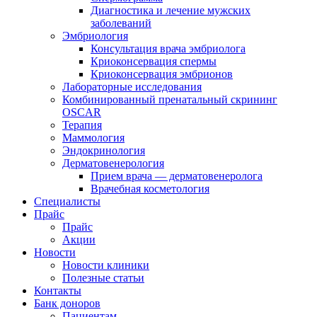
Диагностика и лечение мужских
заболеваний
Эмбриология
Консультация врача эмбриолога
Криоконсервация спермы
Криоконсервация эмбрионов
Лабораторные исследования
Комбинированный пренатальный скрининг
OSCAR
Терапия
Маммология
Эндокринология
Дерматовенерология
Прием врача — дерматовенеролога
Врачебная косметология
Специалисты
Прайс
Прайс
Акции
Новости
Новости клиники
Полезные статьи
Контакты
Банк доноров
Пациентам