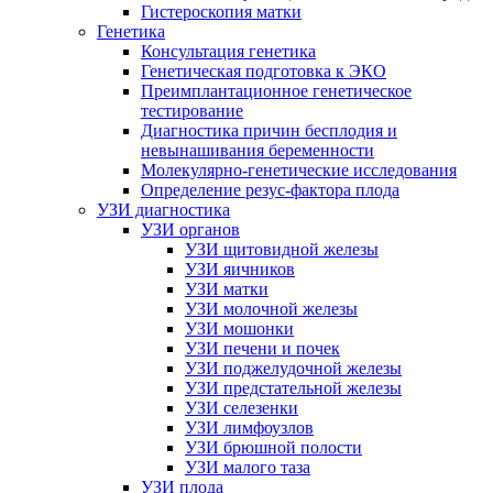
Гистероскопия матки
Генетика
Консультация генетика
Генетическая подготовка к ЭКО
Преимплантационное генетическое
тестирование
Диагностика причин бесплодия и
невынашивания беременности
Молекулярно-генетические исследования
Определение резус-фактора плода
УЗИ диагностика
УЗИ органов
УЗИ щитовидной железы
УЗИ яичников
УЗИ матки
УЗИ молочной железы
УЗИ мошонки
УЗИ печени и почек
УЗИ поджелудочной железы
УЗИ предстательной железы
УЗИ селезенки
УЗИ лимфоузлов
УЗИ брюшной полости
УЗИ малого таза
УЗИ плода