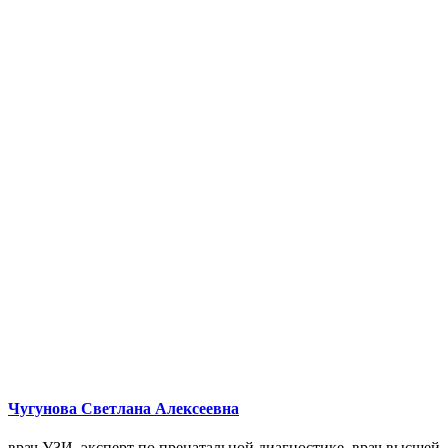
Чугунова Светлана Алексеевна
врач УЗИ, эксперт по пренатальной диагностике, врач высшей