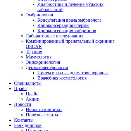
Диагностика и лечение мужских
заболеваний
Эмбриология
Консультация врача эмбриолога
Криоконсервация спермы
Криоконсервация эмбрионов
Лабораторные исследования
Комбинированный пренатальный скрининг
OSCAR
Терапия
Маммология
Эндокринология
Дерматовенерология
Прием врача — дерматовенеролога
Врачебная косметология
Специалисты
Прайс
Прайс
Акции
Новости
Новости клиники
Полезные статьи
Контакты
Банк доноров
Пациентам