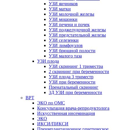
УЗИ яичников
УЗИ матки
УЗИ молочной железы
УЗИ мошонки
УЗИ печени и почек
УЗИ поджелудочной железы
УЗИ предстательной железы
УЗИ селезенки
УЗИ лимфоузлов
УЗИ брюшной полости
УЗИ малого таза
УЗИ плода
УЗИ скрининг 1 триместра
2 скрининг при беременности
УЗИ плода 3 триместр
УЗИ при беременности
Пренатальный скрининг
3Д УЗИ при беременности
ВРТ
ЭКО по ОМС
Консультация врача-репродуктолога
Искусственная инсеминация
ЭКО
ИКСИ/ПИКСИ
Преимплантационное генетическое