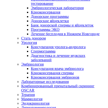
тестирование
Эмбриологическая лаборатория
Криоконсервация
Донорские программы
Донорские яйцеклетки
Банк донорской спермы и яйцеклеток
Программы ЭКО
Лечение бесплодия в Нижнем Новгороде
Стать донором
Урология
Консультация уролога-андролога
Спермограмма
Диагностика и лечение мужских
заболеваний
Эмбриология
Консультация врача эмбриолога
Криоконсервация спермы
Криоконсервация эмбрионов
Лабораторные исследования
Комбинированный пренатальный скрининг
OSCAR
Терапия
Маммология
Эндокринология
Дерматовенерология