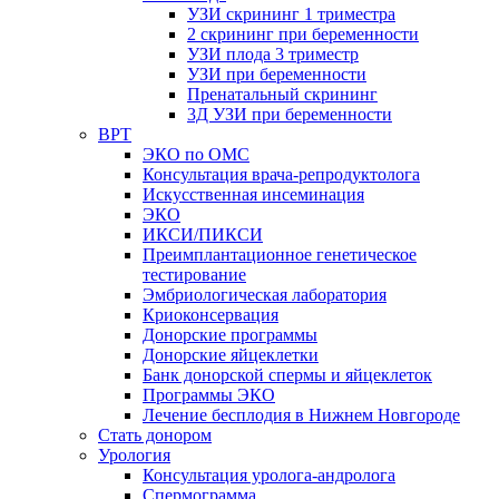
УЗИ скрининг 1 триместра
2 скрининг при беременности
УЗИ плода 3 триместр
УЗИ при беременности
Пренатальный скрининг
3Д УЗИ при беременности
ВРТ
ЭКО по ОМС
Консультация врача-репродуктолога
Искусственная инсеминация
ЭКО
ИКСИ/ПИКСИ
Преимплантационное генетическое
тестирование
Эмбриологическая лаборатория
Криоконсервация
Донорские программы
Донорские яйцеклетки
Банк донорской спермы и яйцеклеток
Программы ЭКО
Лечение бесплодия в Нижнем Новгороде
Стать донором
Урология
Консультация уролога-андролога
Спермограмма