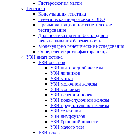
Гистероскопия матки
Генетика
Консультация генетика
Генетическая подготовка к ЭКО
Преимплантационное генетическое
тестирование
Диагностика причин бесплодия и
невынашивания беременности
Молекулярно-генетические исследования
Определение резус-фактора плода
УЗИ диагностика
УЗИ органов
УЗИ щитовидной железы
УЗИ яичников
УЗИ матки
УЗИ молочной железы
УЗИ мошонки
УЗИ печени и почек
УЗИ поджелудочной железы
УЗИ предстательной железы
УЗИ селезенки
УЗИ лимфоузлов
УЗИ брюшной полости
УЗИ малого таза
УЗИ плода