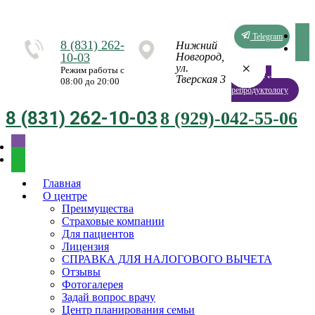
Telegram
8 (831) 262-
Нижний
10-03
Новгород,
×
×
×
×
×
×
×
×
ул.
Режим работы с
Запись к
Тверская 3
08:00 до 20:00
репродуктологу
8 (831) 262-10-03
8 (929)-042-55-06
Главная
О центре
Преимущества
Страховые компании
Для пациентов
Лицензия
СПРАВКА ДЛЯ НАЛОГОВОГО ВЫЧЕТА
Отзывы
Фотогалерея
Задай вопрос врачу
Центр планирования семьи